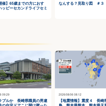
開催】65歳までの方におす
なんする？見取り図 ＃３
ハッピーセカンドライフセミ
6 09:29
2026/08/06 08:12
ラブルか 長崎県職員の男逮
【地震情報】震度４ 長崎
性の自宅ドアこじ開け蹴った
島 熊本県熊本 熊本県天