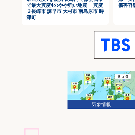
で最大震度4のやや強い地震 震度
傷害容
３長崎市 諫早市 大村市 南島原市 時
津町
気象情報