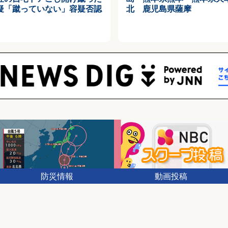
疑「蹴っていない」容疑否認
北 鹿児島県薩摩
防災情報
動画投稿