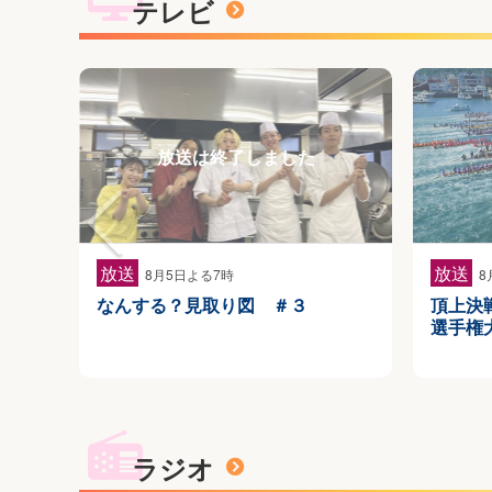
テレビ
放送
放送
8月5日よる7時
8
なんする？見取り図 ＃３
頂上決
選手権
ラジオ