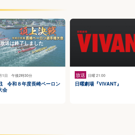
放送
月1日 午後2時30分
日曜 21:00
戦 令和８年度長崎ペーロン
日曜劇場『VIVANT』
大会