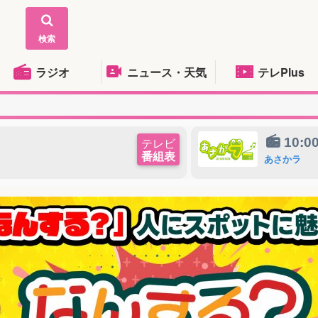
検索
ラジオ
ニュース・天気
テレPlus
10:0
テレビ
番組表
あさかラ