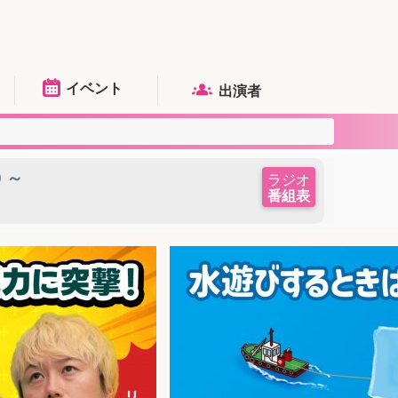
イベント
出演者
0 ～
ラジオ
番組表