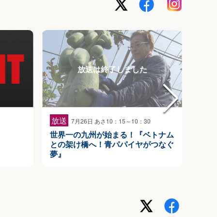
放送
放送
7月26日 あさ10：15～10：30
世界一の九州が始まる！『ベトナム
火曜
との架け橋へ！青パパイヤがつなぐ
夢』