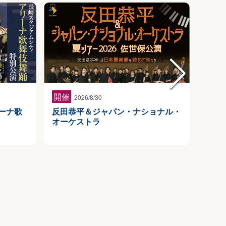
開催
開催
2026/8/30
ーナ歌
反田恭平＆ジャパン・ナショナル・
劇団
オーケストラ
ライ