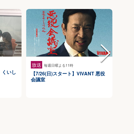
放送
2026/0
毎週日曜よる11時
送！くいし
MR松
【7/26(日)スタート】VIVANT 悪役
会議室