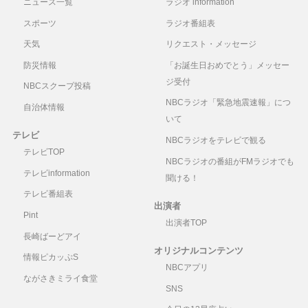
ニュース一覧
ラジオ information
スポーツ
ラジオ番組表
天気
リクエスト・メッセージ
防災情報
「お誕生日おめでとう」メッセー
ジ受付
NBCスクープ投稿
NBCラジオ「緊急地震速報」につ
自治体情報
いて
テレビ
NBCラジオをテレビで観る
テレビTOP
NBCラジオの番組がFMラジオでも
テレビinformation
聞ける！
テレビ番組表
出演者
Pint
出演者TOP
長崎ばーどアイ
オリジナルコンテンツ
情報ピカッぷS
NBCアプリ
ながさきミライ食堂
SNS