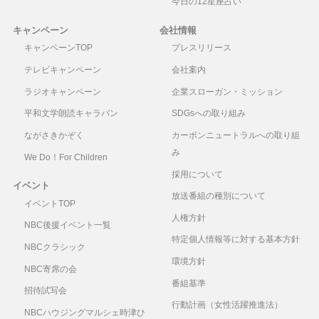
今日の12星座占い
キャンペーン
会社情報
キャンペーンTOP
プレスリリース
テレビキャンペーン
会社案内
ラジオキャンペーン
企業スローガン・ミッション
平和文学朗読キャラバン
SDGsへの取り組み
ながさきかぞく
カーボンニュートラルへの取り組
み
We Do！For Children
採用について
イベント
放送番組の種別について
イベントTOP
人権方針
NBC後援イベント一覧
特定個人情報等に対する基本方針
NBCクラシック
環境方針
NBC寄席の会
番組基準
招待試写会
行動計画（女性活躍推進法）
NBCハウジングマルシェ時津ひ