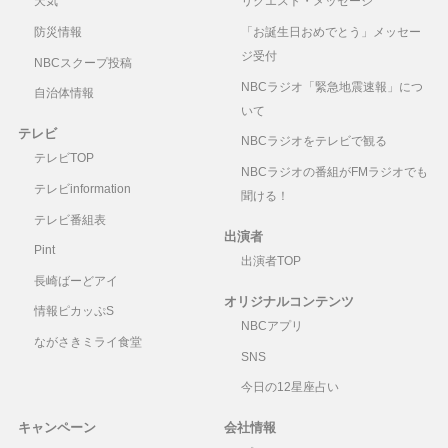
天気
リクエスト・メッセージ
防災情報
「お誕生日おめでとう」メッセー
ジ受付
NBCスクープ投稿
NBCラジオ「緊急地震速報」につ
自治体情報
いて
テレビ
NBCラジオをテレビで観る
テレビTOP
NBCラジオの番組がFMラジオでも
テレビinformation
聞ける！
テレビ番組表
出演者
Pint
出演者TOP
長崎ばーどアイ
オリジナルコンテンツ
情報ピカッぷS
NBCアプリ
ながさきミライ食堂
SNS
今日の12星座占い
キャンペーン
会社情報