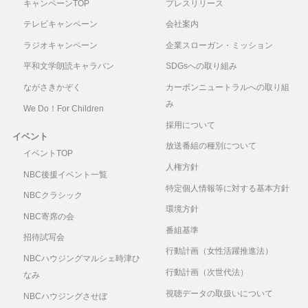
キャンペーンTOP
プレスリリース
テレビキャンペーン
会社案内
ラジオキャンペーン
企業スローガン・ミッション
平和文学朗読キャラバン
SDGsへの取り組み
ながさきかぞく
カーボンニュートラルへの取り組
み
We Do！For Children
採用について
イベント
放送番組の種別について
イベントTOP
人権方針
NBC後援イベント一覧
特定個人情報等に対する基本方針
NBCクラシック
環境方針
NBC寄席の会
番組基準
招待試写会
行動計画（女性活躍推進法）
NBCハウジングマルシェ時津ひ
行動計画（次世代法）
なみ
視聴データの取扱いについて
NBCハウジングさせぼ