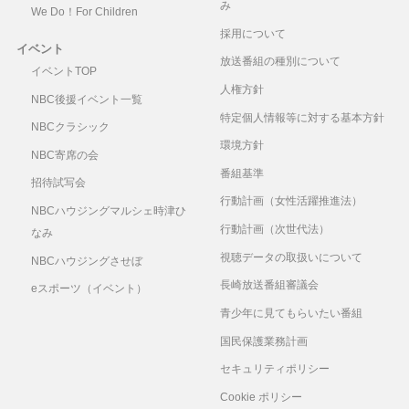
み
We Do！For Children
採用について
イベント
放送番組の種別について
イベントTOP
人権方針
NBC後援イベント一覧
特定個人情報等に対する基本方針
NBCクラシック
環境方針
NBC寄席の会
番組基準
招待試写会
行動計画（女性活躍推進法）
NBCハウジングマルシェ時津ひ
行動計画（次世代法）
なみ
視聴データの取扱いについて
NBCハウジングさせぼ
長崎放送番組審議会
eスポーツ（イベント）
青少年に見てもらいたい番組
国民保護業務計画
セキュリティポリシー
Cookie ポリシー