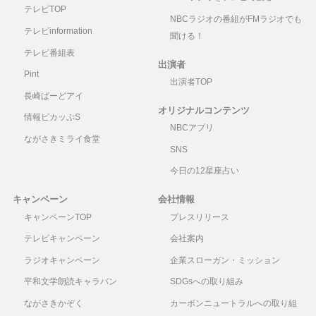
テレビTOP
NBCラジオの番組がFMラジオでも
テレビinformation
聞ける！
テレビ番組表
出演者
Pint
出演者TOP
長崎ばーどアイ
オリジナルコンテンツ
情報ピカッぷS
NBCアプリ
ながさきミライ食堂
SNS
今日の12星座占い
キャンペーン
会社情報
キャンペーンTOP
プレスリリース
テレビキャンペーン
会社案内
ラジオキャンペーン
企業スローガン・ミッション
平和文学朗読キャラバン
SDGsへの取り組み
ながさきかぞく
カーボンニュートラルへの取り組