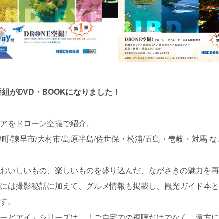
番組がDVD・BOOKになりました！
アをドローン空撮で紹介。
津町/諫早市/大村市/島原半島/佐世保・松浦/五島・壱岐・対馬 
おいしいもの、楽しいものを盛り込んだ、ながさきの魅力を再
には撮影秘話に加えて、グルメ情報も掲載し、観光ガイド本と
す。
ーどアイ」シリーズは、「ご自宅での視聴だけでなく、遠方に