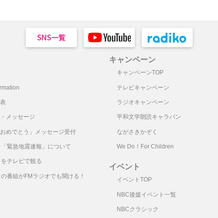
キャンペーン
キャンペーンTOP
mation
テレビキャンペーン
表
ラジオキャンペーン
・メッセージ
平和文学朗読キャラバン
おめでとう」メッセージ受付
ながさきかぞく
オ「緊急地震速報」について
We Do！For Children
オをテレビで観る
イベント
オの番組がFMラジオでも聞ける！
イベントTOP
NBC後援イベント一覧
NBCクラシック