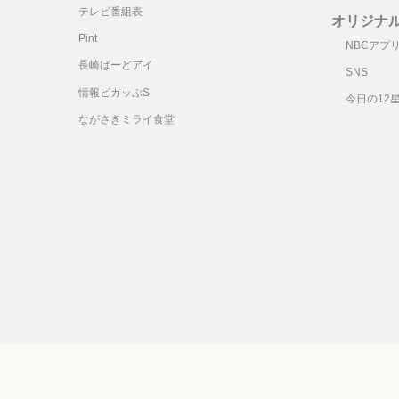
テレビ番組表
オリジナ
Pint
NBCアプ
長崎ばーどアイ
SNS
情報ピカッぷS
今日の12
ながさきミライ食堂