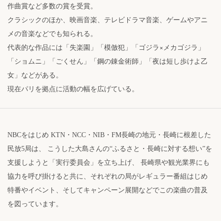
作曲賞など多数の賞を受賞。
クラシックのほか、映画音楽、テレビドラマ音楽、ゲームやアニ
メの音楽などでも知られる。
代表的な作品には「失楽園」「模倣犯」「ゴジラ×メカゴジラ」
「ショムニ」「ごくせん」「鋼の錬金術師」「夜は短し歩けよ乙
女」などがある。
現在パリを拠点に活動の幅を広げている。
NBCをはじめ KTN・NCC・NIB・FM長崎の地元・長崎に根差した
民放5局は、 こうした大島さんの“ふるさと・長崎に対する想い”を
支援しようと「実行委員会」を立ち上げ、 長崎県や観光業界にも
協力を呼び掛けると共に、それぞれの局がレギュラー番組はじめ
特番やイベント、そしてキャンペーン展開などでこの楽曲の普及
を図っています。