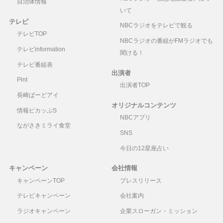
自治体情報
いて
テレビ
NBCラジオをテレビで観る
テレビTOP
NBCラジオの番組がFMラジオでも
テレビinformation
聞ける！
テレビ番組表
出演者
Pint
出演者TOP
長崎ばーどアイ
オリジナルコンテンツ
情報ピカッぷS
NBCアプリ
ながさきミライ食堂
SNS
今日の12星座占い
キャンペーン
会社情報
キャンペーンTOP
プレスリリース
テレビキャンペーン
会社案内
ラジオキャンペーン
企業スローガン・ミッション