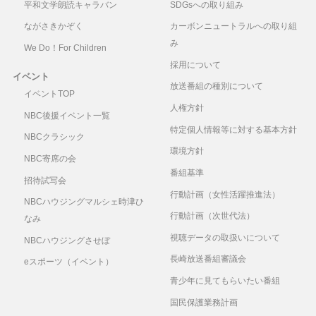
平和文学朗読キャラバン
SDGsへの取り組み
ながさきかぞく
カーボンニュートラルへの取り組
み
We Do！For Children
採用について
イベント
放送番組の種別について
イベントTOP
人権方針
NBC後援イベント一覧
特定個人情報等に対する基本方針
NBCクラシック
環境方針
NBC寄席の会
番組基準
招待試写会
行動計画（女性活躍推進法）
NBCハウジングマルシェ時津ひ
行動計画（次世代法）
なみ
視聴データの取扱いについて
NBCハウジングさせぼ
長崎放送番組審議会
eスポーツ（イベント）
青少年に見てもらいたい番組
国民保護業務計画