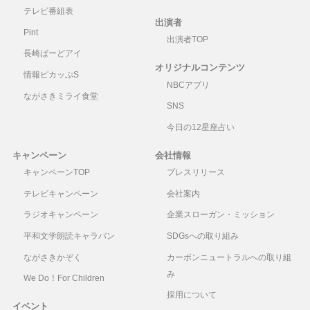
テレビ番組表
出演者
Pint
出演者TOP
長崎ばーどアイ
オリジナルコンテンツ
情報ピカッぷS
NBCアプリ
ながさきミライ食堂
SNS
今日の12星座占い
キャンペーン
会社情報
キャンペーンTOP
プレスリリース
テレビキャンペーン
会社案内
ラジオキャンペーン
企業スローガン・ミッション
平和文学朗読キャラバン
SDGsへの取り組み
ながさきかぞく
カーボンニュートラルへの取り組
み
We Do！For Children
採用について
イベント