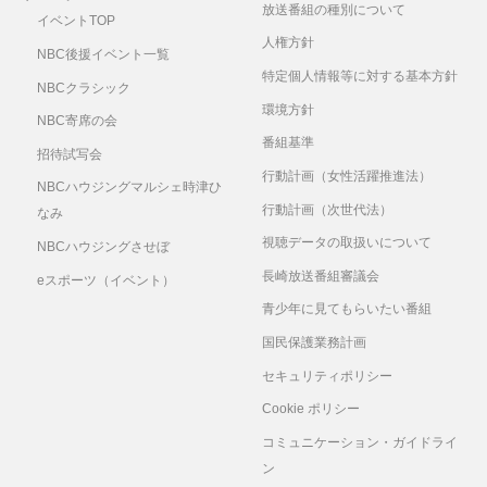
放送番組の種別について
イベントTOP
人権方針
NBC後援イベント一覧
特定個人情報等に対する基本方針
NBCクラシック
環境方針
NBC寄席の会
番組基準
招待試写会
行動計画（女性活躍推進法）
NBCハウジングマルシェ時津ひ
行動計画（次世代法）
なみ
視聴データの取扱いについて
NBCハウジングさせぼ
長崎放送番組審議会
eスポーツ（イベント）
青少年に見てもらいたい番組
国民保護業務計画
セキュリティポリシー
Cookie ポリシー
コミュニケーション・ガイドライ
ン