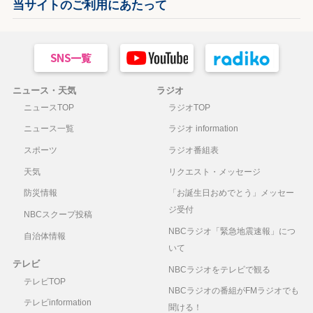
当サイトのご利用にあたって
ニュース・天気
ラジオ
ニュースTOP
ラジオTOP
ニュース一覧
ラジオ information
スポーツ
ラジオ番組表
天気
リクエスト・メッセージ
防災情報
「お誕生日おめでとう」メッセー
ジ受付
NBCスクープ投稿
NBCラジオ「緊急地震速報」につ
自治体情報
いて
テレビ
NBCラジオをテレビで観る
テレビTOP
NBCラジオの番組がFMラジオでも
テレビinformation
聞ける！