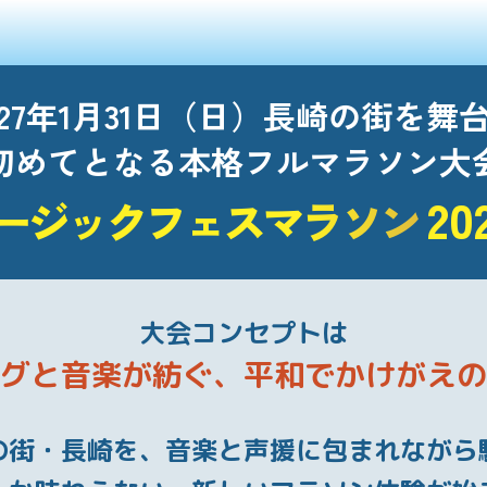
027年1月31日（日）長崎の街を舞
初めてとなる本格フルマラソン大
20
ージックフェスマラソン
大会コンセプトは
グと音楽が紡ぐ、
平和でかけがえの
の街・長崎を、
音楽と声援に包まれながら