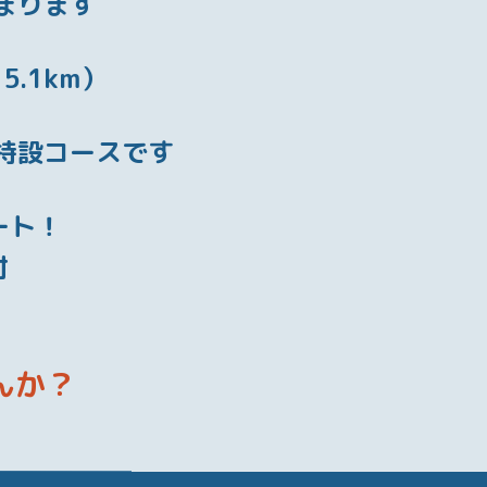
まります
.1km）
特設コースです
ート！
付
んか？