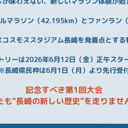
しか味わえない、
新しいマラソン体験が始
ルマラソン（42.195km）と
ファンラン（5
スコスモススタジアム長崎を
発着点とする
トリーは
2026年6月12日（金）正午スタ
※長崎県民枠は6月1日（月）より先行受
記念すべき第1回大会
たも
“長崎の新しい歴史”を走りませ