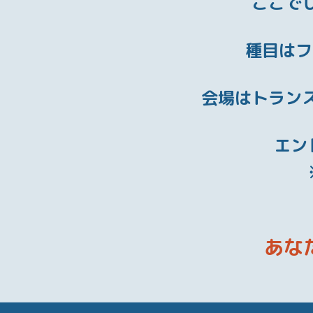
ここで
種目は
フ
会場は
トラン
エン
あな