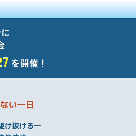
台に
会
27
を開催！
ない一日
駆け抜ける―