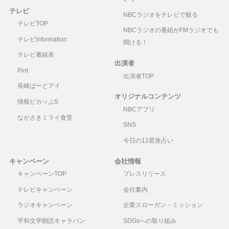
テレビ
NBCラジオをテレビで観る
テレビTOP
NBCラジオの番組がFMラジオでも
テレビinformation
聞ける！
テレビ番組表
出演者
Pint
出演者TOP
長崎ばーどアイ
オリジナルコンテンツ
情報ピカッぷS
NBCアプリ
ながさきミライ食堂
SNS
今日の12星座占い
キャンペーン
会社情報
キャンペーンTOP
プレスリリース
テレビキャンペーン
会社案内
ラジオキャンペーン
企業スローガン・ミッション
平和文学朗読キャラバン
SDGsへの取り組み