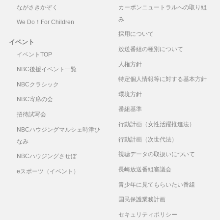
ながさきかぞく
カーボンニュートラルへの取り組
み
We Do！For Children
採用について
イベント
放送番組の種別について
イベントTOP
人権方針
NBC後援イベント一覧
特定個人情報等に対する基本方針
NBCクラシック
環境方針
NBC寄席の会
番組基準
招待試写会
行動計画（女性活躍推進法）
NBCハウジングマルシェ時津ひ
行動計画（次世代法）
なみ
視聴データの取扱いについて
NBCハウジングさせぼ
長崎放送番組審議会
eスポーツ（イベント）
青少年に見てもらいたい番組
国民保護業務計画
セキュリティポリシー