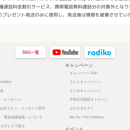
各種通話料金
割引サービス、携帯電話無料通話分の
対象外となり
のプレゼント発送のみに使用し、
発送後は情報を破棄させてい
キャンペーン
キャンペーンTOP
mation
テレビキャンペーン
表
ラジオキャンペーン
・メッセージ
平和文学朗読キャラバン
おめでとう」メッセージ受付
ながさきかぞく
オ「緊急地震速報」について
We Do！For Children
オをテレビで観る
イベント