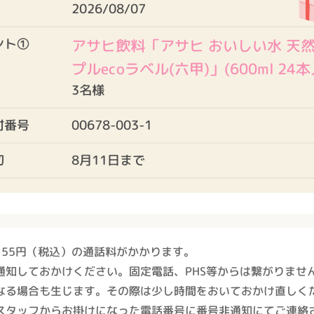
2026/08/07
アサヒ飲料「アサヒ おいしい水 天然
ント①
プルecoラベル(六甲)」(600ml 24本
3名様
00678-003-1
付番号
8月11日まで
切
り
55円（税込）の通話料がかかります。
通知して
おかけください。
固定電話、PHS等からは繋がりませ
なる場合も
生じます。その際は少し時間をおいて
おかけ直しく
スタッフから
お掛けになった電話番号に番号非通知にて
ご連絡