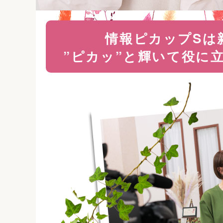
情報ピカップSは
”ピカッ”と輝いて役に