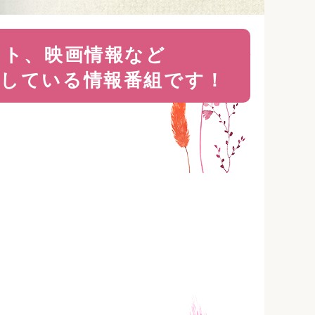
ント、映画情報など
けしている
情報番組です！