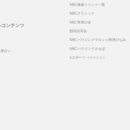
NBC後援イベント一覧
NBCクラシック
NBC寄席の会
ルコンテンツ
招待試写会
リ
NBCハウジングマルシェ時津ひなみ
NBCハウジングさせぼ
星座占い
eスポーツ（イベント）