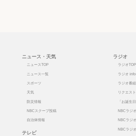
ニュース・天気
ラジオ
ニュースTOP
ラジオTOP
ニュース一覧
ラジオ infor
スポーツ
ラジオ番組
天気
リクエスト
防災情報
「お誕生日
NBCスクープ投稿
NBCラジ
自治体情報
NBCラジ
NBCラジ
テレビ