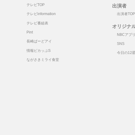
テレビTOP
出演者
テレビinformation
出演者TOP
テレビ番組表
オリジナ
Pint
NBCアプ
長崎ばーどアイ
SNS
情報ピカッぷS
今日の12
ながさきミライ食堂