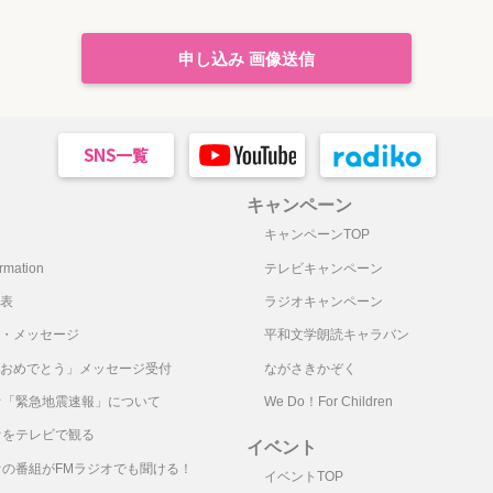
申し込み 画像送信
キャンペーン
キャンペーンTOP
mation
テレビキャンペーン
表
ラジオキャンペーン
・メッセージ
平和文学朗読キャラバン
おめでとう」メッセージ受付
ながさきかぞく
オ「緊急地震速報」について
We Do！For Children
オをテレビで観る
イベント
オの番組がFMラジオでも聞ける！
イベントTOP