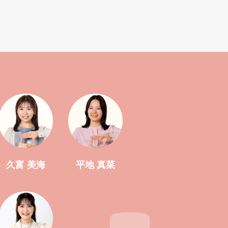
久富 美海
平地 真菜