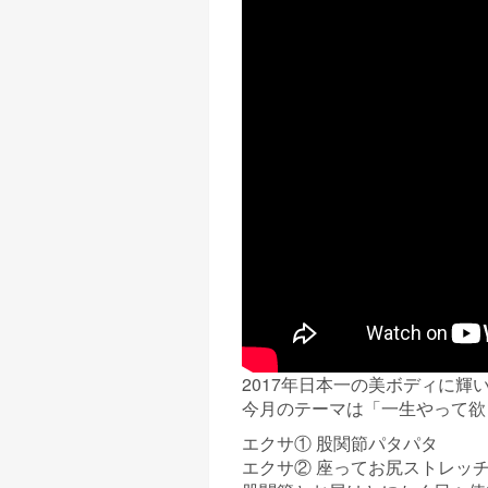
2017年日本一の美ボディに
今月のテーマは「一生やって欲
エクサ① 股関節パタパタ
エクサ② 座ってお尻ストレッ