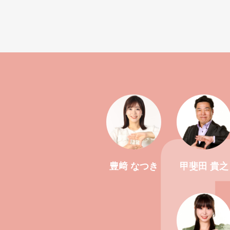
豊﨑 なつき
甲斐田 貴之