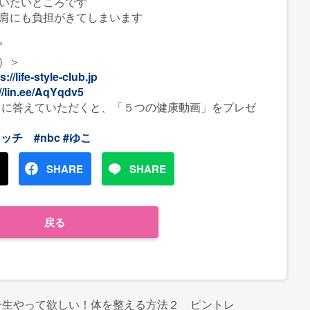
いたいところです
肩にも負担がきてしまいます
。
月）＞
s://life-style-club.jp
//lin.ee/AqYqdv5
ートに答えていただくと、「５つの健康動画」をプレゼ
レッチ
#nbc
#ゆこ
SHARE
SHARE
戻る
一生やって欲しい！体を整える方法２ ピントレ