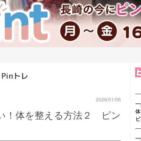
Pinトレ
2026/01/06
一
体
い！体を整える方法２ ピン
ピ
一