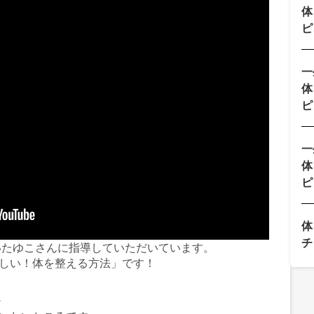
体
ピ
一
体
ピ
一
体
ピ
体
チ
輝いたゆこさんに指導していただいています。
しい！体を整える方法」です！
チ