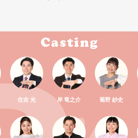
住吉 光
岸 竜之介
菊野 紗史