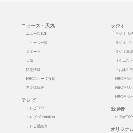
ニュース・天気
ラジオ
ニュースTOP
ラジオTOP
ニュース一覧
ラジオ infor
スポーツ
ラジオ番組
天気
リクエスト
防災情報
「お誕生日
NBCスクープ投稿
NBCラジ
自治体情報
NBCラジ
NBCラジ
テレビ
テレビTOP
出演者
テレビinformation
出演者TOP
テレビ番組表
オリジナ