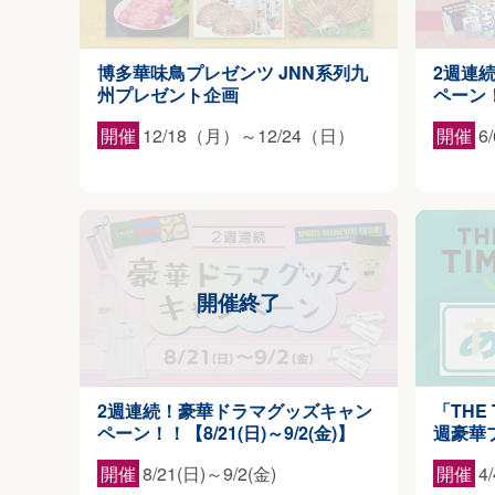
博多華味鳥プレゼンツ JNN系列九
2週連
州プレゼント企画
ペーン
開催
12/18（月）～12/24（日）
開催
6
2週連続！豪華ドラマグッズキャン
「THE
ペーン！！【8/21(日)～9/2(金)】
週豪華
開催
8/21(日)～9/2(金)
開催
4