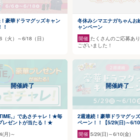
続！豪華ドラマグッズキャン
冬休みシマエナガちゃんお
！！
ャンペーン
/6（火）～6/18（日）
開催
たくさんのご応募あ
ございました！
 TIME,」であさチャレ！★毎
2週連続！豪華ドラマグッ
プレゼントが当たる！★
ペーン！！【5/29(日)～6/10
/4(月)～
開催
5/29(日)～6/10(金)