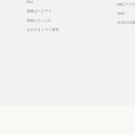
Pint
NBCアプ
長崎ばーどアイ
SNS
情報ピカッぷS
今日の12
ながさきミライ食堂