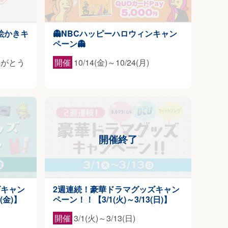
絵かきキ
👻NBCハッピーハロウィンキャン
ペーン👻
りがとう
開催
10/14(金)～10/24(月)
ズキャン
2週連続！豪華ドラマグッズキャン
(金)】
ペーン！！【3/1(火)～3/13(日)】
開催
3/1(火)～3/13(日)