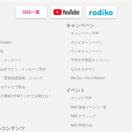
キャンペーン
キャンペーンTOP
mation
テレビキャンペーン
表
ラジオキャンペーン
・メッセージ
平和文学朗読キャラバン
おめでとう」メッセージ受付
ながさきかぞく
オ「緊急地震速報」について
We Do！For Children
オをテレビで観る
イベント
オの番組がFMラジオでも聞ける！
イベントTOP
NBC後援イベント一覧
NBCクラシック
NBC寄席の会
ルコンテンツ