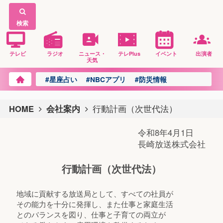
検索
テレビ
ラジオ
ニュース・
テレPlus
イベント
出演者
天気
#星座占い
#NBCアプリ
#防災情報
HOME
会社案内
行動計画（次世代法）
令和8年4月1日
長崎放送株式会社
行動計画（次世代法）
地域に貢献する放送局として、すべての社員が
その能力を十分に発揮し、また仕事と家庭生活
とのバランスを
図り、仕事と子育ての両立が