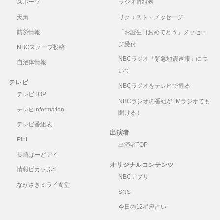
スポーツ
ラジオ番組表
天気
リクエスト・メッセージ
防災情報
「お誕生日おめでとう」メッセー
ジ受付
NBCスクープ投稿
NBCラジオ「緊急地震速報」につ
自治体情報
いて
テレビ
NBCラジオをテレビで観る
テレビTOP
NBCラジオの番組がFMラジオでも
テレビinformation
聞ける！
テレビ番組表
出演者
Pint
出演者TOP
長崎ばーどアイ
オリジナルコンテンツ
情報ピカッぷS
NBCアプリ
ながさきミライ食堂
SNS
今日の12星座占い