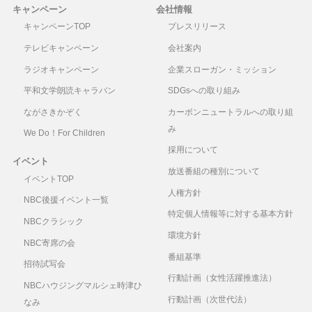
キャンペーン
会社情報
キャンペーンTOP
プレスリリース
テレビキャンペーン
会社案内
ラジオキャンペーン
企業スローガン・ミッション
平和文学朗読キャラバン
SDGsへの取り組み
ながさきかぞく
カーボンニュートラルへの取り組
み
We Do！For Children
採用について
イベント
放送番組の種別について
イベントTOP
人権方針
NBC後援イベント一覧
特定個人情報等に対する基本方針
NBCクラシック
環境方針
NBC寄席の会
番組基準
招待試写会
行動計画（女性活躍推進法）
NBCハウジングマルシェ時津ひ
行動計画（次世代法）
なみ