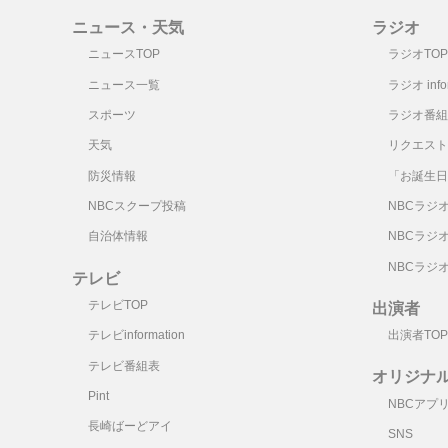
ニュース・天気
ラジオ
ニュースTOP
ラジオTOP
ニュース一覧
ラジオ infor
スポーツ
ラジオ番組
天気
リクエスト
防災情報
「お誕生日
NBCスクープ投稿
NBCラジ
自治体情報
NBCラジ
NBCラジ
テレビ
テレビTOP
出演者
テレビinformation
出演者TOP
テレビ番組表
オリジナ
Pint
NBCアプ
長崎ばーどアイ
SNS