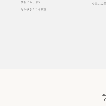
情報ピカッぷS
今日の12
ながさきミライ食堂
本
C