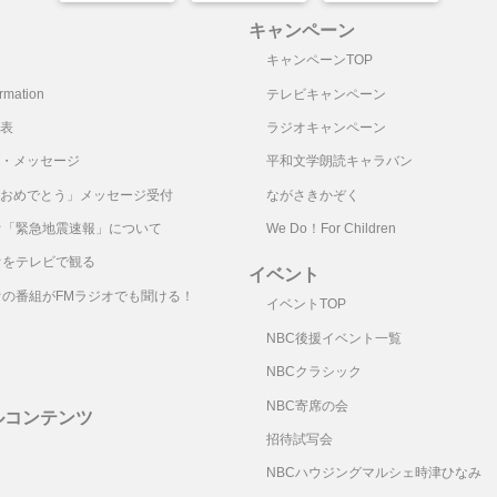
キャンペーン
キャンペーンTOP
mation
テレビキャンペーン
表
ラジオキャンペーン
・メッセージ
平和文学朗読キャラバン
おめでとう」メッセージ受付
ながさきかぞく
オ「緊急地震速報」について
We Do！For Children
オをテレビで観る
イベント
オの番組がFMラジオでも聞ける！
イベントTOP
NBC後援イベント一覧
NBCクラシック
NBC寄席の会
ルコンテンツ
招待試写会
リ
NBCハウジングマルシェ時津ひなみ