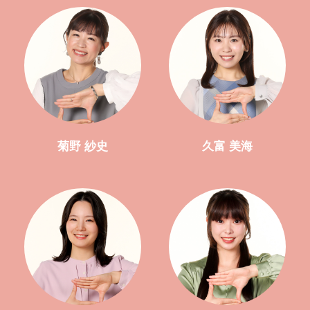
菊野 紗史
久富 美海