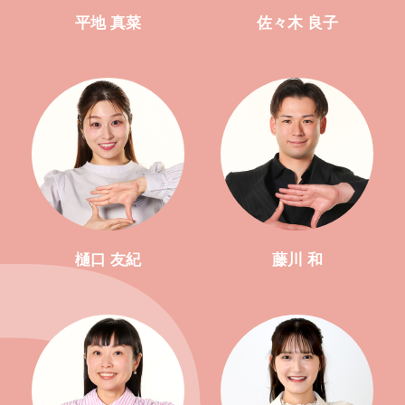
平地 真菜
佐々木 良子
樋口 友紀
藤川 和