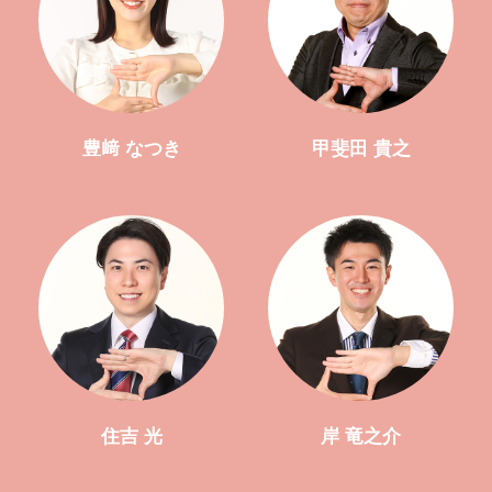
豊﨑 なつき
甲斐田 貴之
住吉 光
岸 竜之介