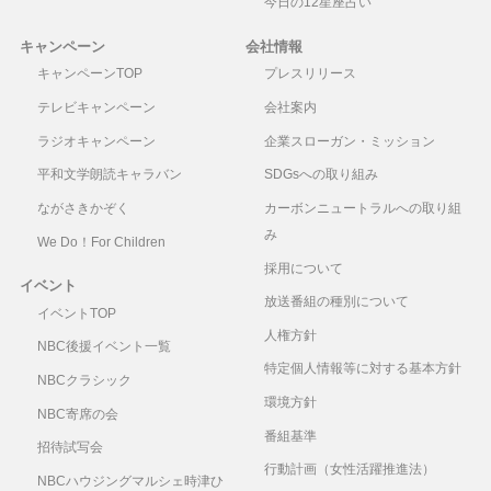
今日の12星座占い
キャンペーン
会社情報
キャンペーンTOP
プレスリリース
テレビキャンペーン
会社案内
ラジオキャンペーン
企業スローガン・ミッション
平和文学朗読キャラバン
SDGsへの取り組み
ながさきかぞく
カーボンニュートラルへの取り組
み
We Do！For Children
採用について
イベント
放送番組の種別について
イベントTOP
人権方針
NBC後援イベント一覧
特定個人情報等に対する基本方針
NBCクラシック
環境方針
NBC寄席の会
番組基準
招待試写会
行動計画（女性活躍推進法）
NBCハウジングマルシェ時津ひ