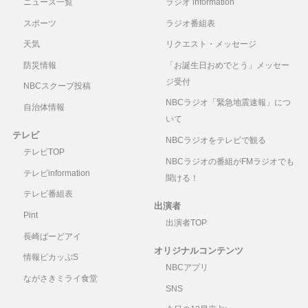
ニュース一覧
ラジオ information
スポーツ
ラジオ番組表
天気
リクエスト・メッセージ
防災情報
「お誕生日おめでとう」メッセー
ジ受付
NBCスクープ投稿
NBCラジオ「緊急地震速報」につ
自治体情報
いて
テレビ
NBCラジオをテレビで観る
テレビTOP
NBCラジオの番組がFMラジオでも
テレビinformation
聞ける！
テレビ番組表
出演者
Pint
出演者TOP
長崎ばーどアイ
オリジナルコンテンツ
情報ピカッぷS
NBCアプリ
ながさきミライ食堂
SNS