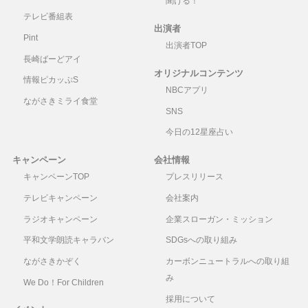
聞ける！
テレビ番組表
出演者
Pint
出演者TOP
長崎ばーどアイ
オリジナルコンテンツ
情報ピカッぷS
NBCアプリ
ながさきミライ食堂
SNS
今日の12星座占い
キャンペーン
会社情報
キャンペーンTOP
プレスリリース
テレビキャンペーン
会社案内
ラジオキャンペーン
企業スローガン・ミッション
平和文学朗読キャラバン
SDGsへの取り組み
ながさきかぞく
カーボンニュートラルへの取り組
み
We Do！For Children
採用について