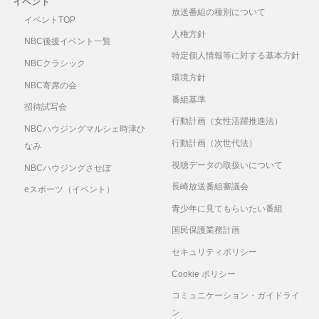
イベント
放送番組の種別について
イベントTOP
人権方針
NBC後援イベント一覧
特定個人情報等に対する基本方針
NBCクラシック
環境方針
NBC寄席の会
番組基準
招待試写会
行動計画（女性活躍推進法）
NBCハウジングマルシェ時津ひ
行動計画（次世代法）
なみ
視聴データの取扱いについて
NBCハウジングさせぼ
長崎放送番組審議会
eスポーツ（イベント）
青少年に見てもらいたい番組
国民保護業務計画
セキュリティポリシー
Cookie ポリシー
コミュニケーション・ガイドライ
ン