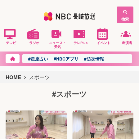
検索
テレビ
ラジオ
ニュース・
テレPlus
イベント
出演者
天気
#星座占い
#NBCアプリ
#防災情報
HOME
スポーツ
#スポーツ