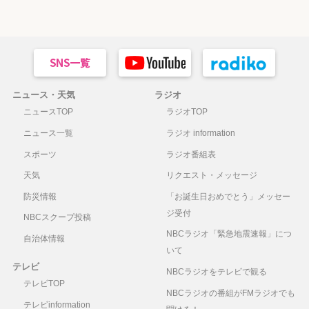
ニュース・天気
ラジオ
ニュースTOP
ラジオTOP
ニュース一覧
ラジオ information
スポーツ
ラジオ番組表
天気
リクエスト・メッセージ
防災情報
「お誕生日おめでとう」メッセー
ジ受付
NBCスクープ投稿
NBCラジオ「緊急地震速報」につ
自治体情報
いて
テレビ
NBCラジオをテレビで観る
テレビTOP
NBCラジオの番組がFMラジオでも
テレビinformation