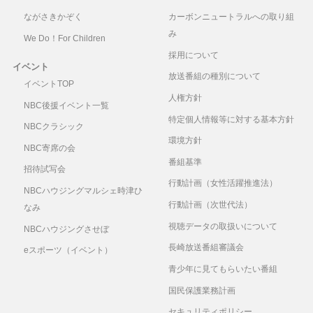
ながさきかぞく
カーボンニュートラルへの取り組
み
We Do！For Children
採用について
イベント
放送番組の種別について
イベントTOP
人権方針
NBC後援イベント一覧
特定個人情報等に対する基本方針
NBCクラシック
環境方針
NBC寄席の会
番組基準
招待試写会
行動計画（女性活躍推進法）
NBCハウジングマルシェ時津ひ
行動計画（次世代法）
なみ
視聴データの取扱いについて
NBCハウジングさせぼ
長崎放送番組審議会
eスポーツ（イベント）
青少年に見てもらいたい番組
国民保護業務計画
セキュリティポリシー