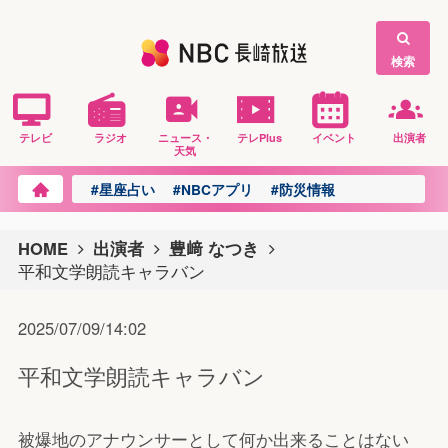
検索
テレビ
ラジオ
ニュース・
テレPlus
イベント
出演者
天気
#星座占い
#NBCアプリ
#防災情報
HOME
出演者
豊﨑 なつき
平和文学朗読キャラバン
2025/07/09/14:02
平和文学朗読キャラバン
被爆地のアナウンサーとして何か出来ることはない