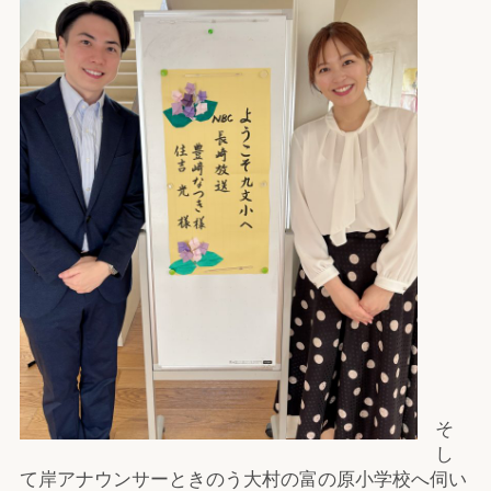
そ
し
て岸アナウンサーときのう大村の富の原小学校へ伺い