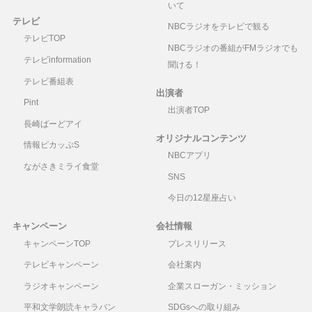
いて
テレビ
NBCラジオをテレビで観る
テレビTOP
NBCラジオの番組がFMラジオでも
テレビinformation
聞ける！
テレビ番組表
出演者
Pint
出演者TOP
長崎ばーどアイ
オリジナルコンテンツ
情報ピカッぷS
NBCアプリ
ながさきミライ食堂
SNS
今日の12星座占い
キャンペーン
会社情報
キャンペーンTOP
プレスリリース
テレビキャンペーン
会社案内
ラジオキャンペーン
企業スローガン・ミッション
平和文学朗読キャラバン
SDGsへの取り組み