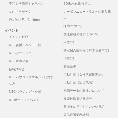
平和文学朗読キャラバン
SDGsへの取り組み
ながさきかぞく
カーボンニュートラルへの取り組
み
We Do！For Children
採用について
イベント
放送番組の種別について
イベントTOP
人権方針
NBC後援イベント一覧
特定個人情報等に対する基本方針
NBCクラシック
環境方針
NBC寄席の会
番組基準
招待試写会
行動計画（女性活躍推進法）
NBCハウジングマルシェ時津ひ
行動計画（次世代法）
なみ
視聴データの取扱いについて
NBCハウジングさせぼ
長崎放送番組審議会
eスポーツ（イベント）
青少年に見てもらいたい番組
国民保護業務計画