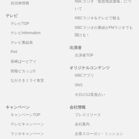
NBCラジオ「緊急地震速報」につ
自治体情報
いて
テレビ
NBCラジオをテレビで観る
テレビTOP
NBCラジオの番組がFMラジオでも
テレビinformation
聞ける！
テレビ番組表
出演者
Pint
出演者TOP
長崎ばーどアイ
オリジナルコンテンツ
情報ピカッぷS
NBCアプリ
ながさきミライ食堂
SNS
今日の12星座占い
キャンペーン
会社情報
キャンペーンTOP
プレスリリース
テレビキャンペーン
会社案内
ラジオキャンペーン
企業スローガン・ミッション