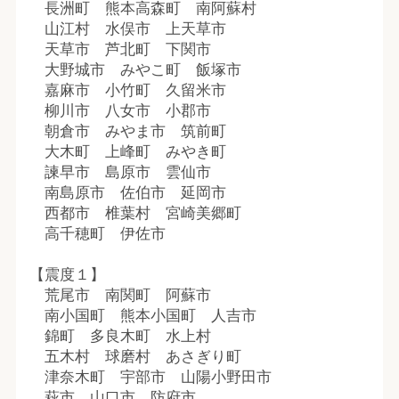
長洲町 熊本高森町 南阿蘇村
山江村 水俣市 上天草市
天草市 芦北町 下関市
大野城市 みやこ町 飯塚市
嘉麻市 小竹町 久留米市
柳川市 八女市 小郡市
朝倉市 みやま市 筑前町
大木町 上峰町 みやき町
諫早市 島原市 雲仙市
南島原市 佐伯市 延岡市
西都市 椎葉村 宮崎美郷町
高千穂町 伊佐市
【震度１】
荒尾市 南関町 阿蘇市
南小国町 熊本小国町 人吉市
錦町 多良木町 水上村
五木村 球磨村 あさぎり町
津奈木町 宇部市 山陽小野田市
萩市 山口市 防府市