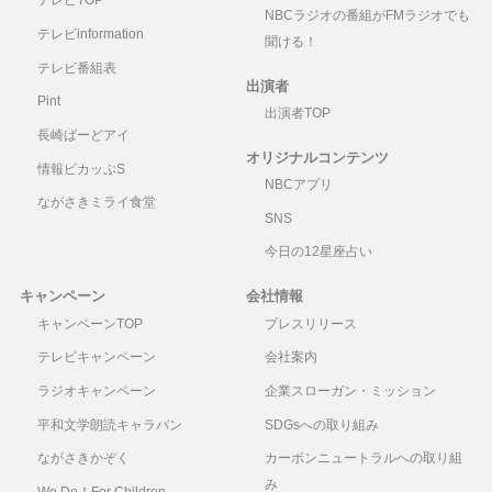
テレビTOP
NBCラジオの番組がFMラジオでも
テレビinformation
聞ける！
テレビ番組表
出演者
Pint
出演者TOP
長崎ばーどアイ
オリジナルコンテンツ
情報ピカッぷS
NBCアプリ
ながさきミライ食堂
SNS
今日の12星座占い
キャンペーン
会社情報
キャンペーンTOP
プレスリリース
テレビキャンペーン
会社案内
ラジオキャンペーン
企業スローガン・ミッション
平和文学朗読キャラバン
SDGsへの取り組み
ながさきかぞく
カーボンニュートラルへの取り組
み
We Do！For Children