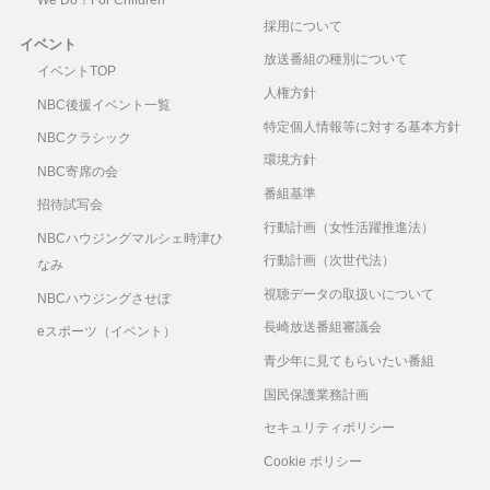
採用について
イベント
放送番組の種別について
イベントTOP
人権方針
NBC後援イベント一覧
特定個人情報等に対する基本方針
NBCクラシック
環境方針
NBC寄席の会
番組基準
招待試写会
行動計画（女性活躍推進法）
NBCハウジングマルシェ時津ひ
行動計画（次世代法）
なみ
視聴データの取扱いについて
NBCハウジングさせぼ
長崎放送番組審議会
eスポーツ（イベント）
青少年に見てもらいたい番組
国民保護業務計画
セキュリティポリシー
Cookie ポリシー