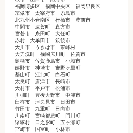
福岡博多区 福岡中央区 福岡早良区
宗像市 太宰府市 糸島市
北九州小倉南区 行橋市 豊前市
中間市 遠賀町 直方市
宮若市 糸田町 大任町
赤村 大牟田市 筑後市
大川市 うきは市 東峰村
大刀洗町 福岡広川町 佐賀市
鳥栖市 佐賀鹿島市 小城市
嬉野市 神埼市 吉野ヶ里町
基山町 江北町 白石町
太良町 唐津市 長崎市
大村市 平戸市 松浦市
川棚町 豊後大野市 中津市
臼杵市 津久見市 日田市
竹田市 九重町 日向市
川南町 宮崎都農町 門川町
諸塚村 日之影町 五ヶ瀬町
宮崎市 国富町 小林市