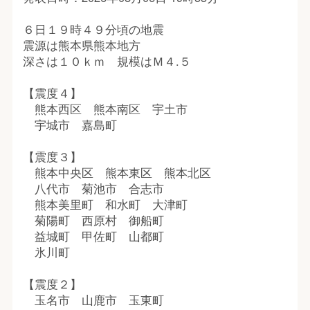
６日１９時４９分頃の地震
震源は熊本県熊本地方
深さは１０ｋｍ 規模はＭ４.５
【震度４】
熊本西区 熊本南区 宇土市
宇城市 嘉島町
【震度３】
熊本中央区 熊本東区 熊本北区
八代市 菊池市 合志市
熊本美里町 和水町 大津町
菊陽町 西原村 御船町
益城町 甲佐町 山都町
氷川町
【震度２】
玉名市 山鹿市 玉東町