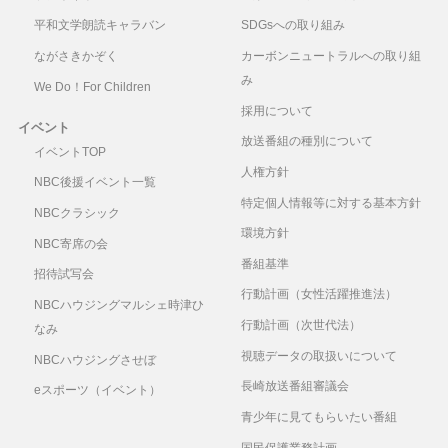
平和文学朗読キャラバン
SDGsへの取り組み
ながさきかぞく
カーボンニュートラルへの取り組
み
We Do！For Children
採用について
イベント
放送番組の種別について
イベントTOP
人権方針
NBC後援イベント一覧
特定個人情報等に対する基本方針
NBCクラシック
環境方針
NBC寄席の会
番組基準
招待試写会
行動計画（女性活躍推進法）
NBCハウジングマルシェ時津ひ
行動計画（次世代法）
なみ
視聴データの取扱いについて
NBCハウジングさせぼ
長崎放送番組審議会
eスポーツ（イベント）
青少年に見てもらいたい番組
国民保護業務計画