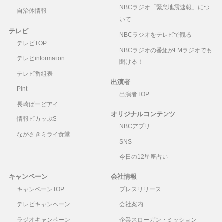
NBCラジオ「緊急地震速報」につ
自治体情報
いて
テレビ
NBCラジオをテレビで観る
テレビTOP
NBCラジオの番組がFMラジオでも
テレビinformation
聞ける！
テレビ番組表
出演者
Pint
出演者TOP
長崎ばーどアイ
オリジナルコンテンツ
情報ピカッぷS
NBCアプリ
ながさきミライ食堂
SNS
今日の12星座占い
キャンペーン
会社情報
キャンペーンTOP
プレスリリース
テレビキャンペーン
会社案内
ラジオキャンペーン
企業スローガン・ミッション