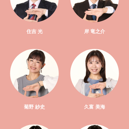
住吉 光
岸 竜之介
菊野 紗史
久富 美海