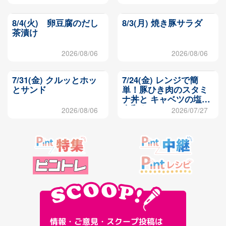
8/4(火) 卵豆腐のだし
8/3(月) 焼き豚サラダ
茶漬け
2026/08/06
2026/08/06
7/31(金) クルッとホッ
7/24(金) レンジで簡
とサンド
単！豚ひき肉のスタミ
ナ丼と キャベツの塩昆
布和え
2026/08/06
2026/07/27