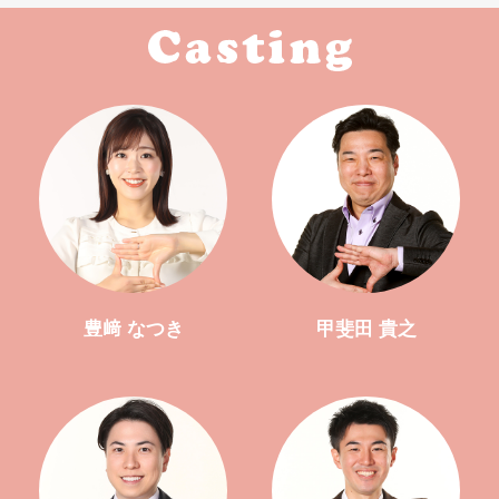
豊﨑 なつき
甲斐田 貴之