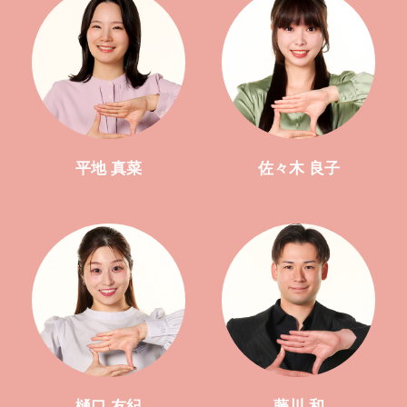
平地 真菜
佐々木 良子
樋口 友紀
藤川 和