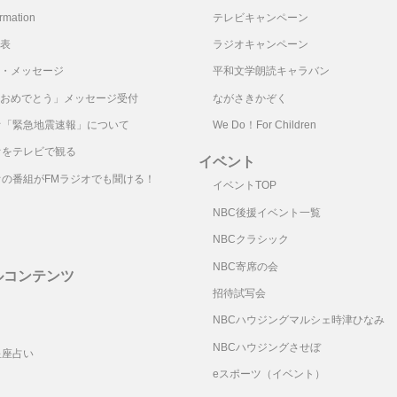
mation
テレビキャンペーン
表
ラジオキャンペーン
・メッセージ
平和文学朗読キャラバン
おめでとう」メッセージ受付
ながさきかぞく
オ「緊急地震速報」について
We Do！For Children
オをテレビで観る
イベント
オの番組がFMラジオでも聞ける！
イベントTOP
NBC後援イベント一覧
NBCクラシック
NBC寄席の会
ルコンテンツ
招待試写会
リ
NBCハウジングマルシェ時津ひなみ
NBCハウジングさせぼ
星座占い
eスポーツ（イベント）