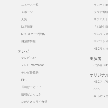
ニュース一覧
ラジオ infor
スポーツ
ラジオ番組
天気
リクエスト
防災情報
「お誕生日
NBCスクープ投稿
NBCラジ
自治体情報
NBCラジ
NBCラジ
テレビ
テレビTOP
出演者
テレビinformation
出演者TOP
テレビ番組表
オリジナ
Pint
NBCアプ
長崎ばーどアイ
SNS
情報ピカッぷS
今日の12
ながさきミライ食堂