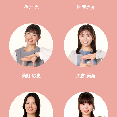
住吉 光
岸 竜之介
菊野 紗史
久富 美海