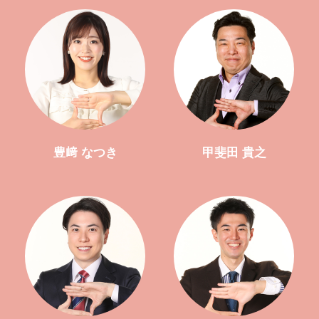
豊﨑 なつき
甲斐田 貴之