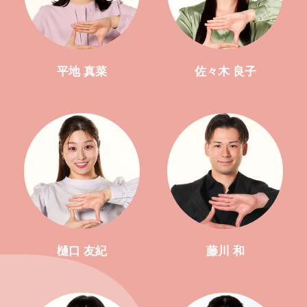
平地 真菜
佐々木 良子
樋口 友紀
藤川 和