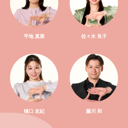
平地 真菜
佐々木 良子
樋口 友紀
藤川 和