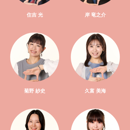
住吉 光
岸 竜之介
菊野 紗史
久富 美海