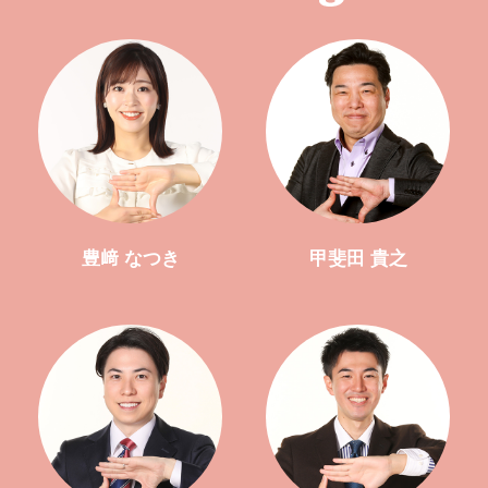
豊﨑 なつき
甲斐田 貴之