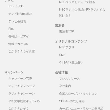
テレビ
NBCラジオをテレビで観る
テレビTOP
NBCラジオの番組がFMラジオでも
テレビinformation
聞ける！
テレビ番組表
出演者
Pint
出演者TOP
長崎ばーどアイ
オリジナルコンテンツ
情報ピカッぷS
NBCアプリ
ながさきミライ食堂
SNS
今日の12星座占い
キャンペーン
会社情報
キャンペーンTOP
プレスリリース
テレビキャンペーン
会社案内
ラジオキャンペーン
企業スローガン・ミッション
平和文学朗読キャラバン
SDGsへの取り組み
ながさきかぞく
カーボンニュートラルへの取り組