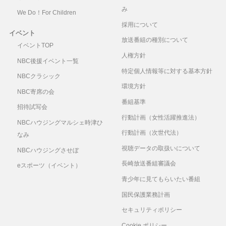
み
We Do！For Children
採用について
イベント
放送番組の種別について
イベントTOP
人権方針
NBC後援イベント一覧
特定個人情報等に対する基本方針
NBCクラシック
環境方針
NBC寄席の会
番組基準
招待試写会
行動計画（女性活躍推進法）
NBCハウジングマルシェ時津ひ
行動計画（次世代法）
なみ
視聴データの取扱いについて
NBCハウジングさせぼ
長崎放送番組審議会
eスポーツ（イベント）
青少年に見てもらいたい番組
国民保護業務計画
セキュリティポリシー
Cookie ポリシー