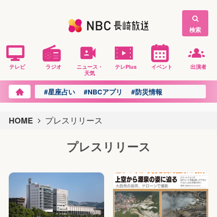
検索
テレビ
ラジオ
ニュース・
テレPlus
イベント
出演者
天気
#星座占い
#NBCアプリ
#防災情報
HOME
プレスリリース
プレスリリース