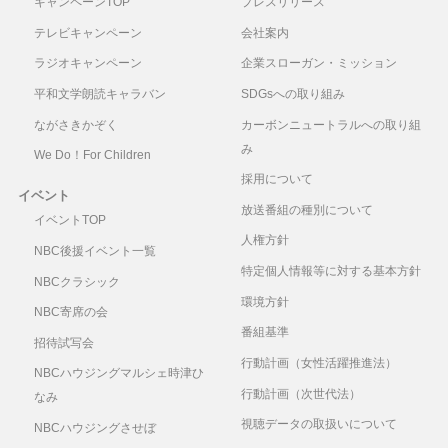
キャンペーンTOP
プレスリリース
テレビキャンペーン
会社案内
ラジオキャンペーン
企業スローガン・ミッション
平和文学朗読キャラバン
SDGsへの取り組み
ながさきかぞく
カーボンニュートラルへの取り組
み
We Do！For Children
採用について
イベント
放送番組の種別について
イベントTOP
人権方針
NBC後援イベント一覧
特定個人情報等に対する基本方針
NBCクラシック
環境方針
NBC寄席の会
番組基準
招待試写会
行動計画（女性活躍推進法）
NBCハウジングマルシェ時津ひ
行動計画（次世代法）
なみ
視聴データの取扱いについて
NBCハウジングさせぼ