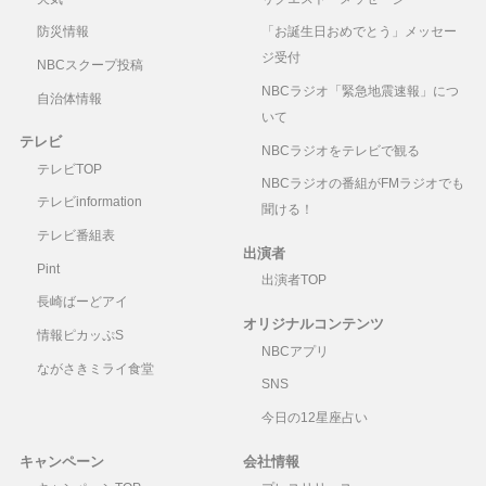
防災情報
「お誕生日おめでとう」メッセー
ジ受付
NBCスクープ投稿
NBCラジオ「緊急地震速報」につ
自治体情報
いて
テレビ
NBCラジオをテレビで観る
テレビTOP
NBCラジオの番組がFMラジオでも
テレビinformation
聞ける！
テレビ番組表
出演者
Pint
出演者TOP
長崎ばーどアイ
オリジナルコンテンツ
情報ピカッぷS
NBCアプリ
ながさきミライ食堂
SNS
今日の12星座占い
キャンペーン
会社情報