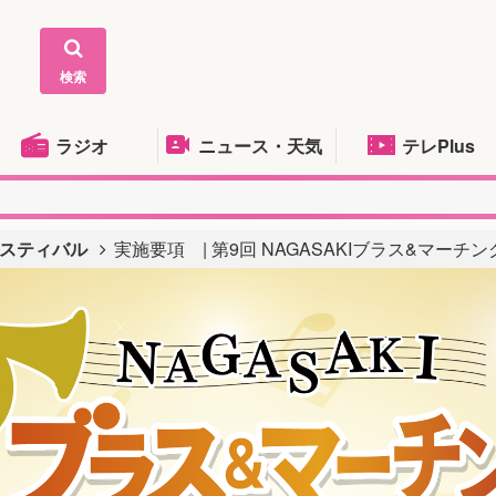
検索
ラジオ
ニュース・天気
テレPlus
ェスティバル
実施要項 | 第9回 NAGASAKIブラス&マー