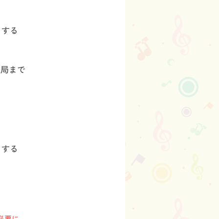
とする
務局まで
とする
必要に