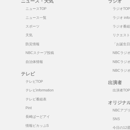
ニュース・天気
ラジオ
ニュースTOP
ラジオTOP
ニュース一覧
ラジオ infor
スポーツ
ラジオ番組
天気
リクエスト
防災情報
「お誕生日
NBCスクープ投稿
NBCラジ
自治体情報
NBCラジ
NBCラジ
テレビ
テレビTOP
出演者
テレビinformation
出演者TOP
テレビ番組表
オリジナ
Pint
NBCアプ
長崎ばーどアイ
SNS
情報ピカッぷS
今日の12