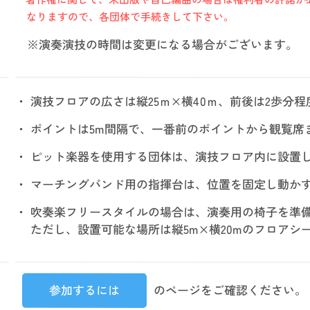
なりますので、
各団体で手続きして下さい。
※演奏演技の時間は
変更になる場合がございます。
・ 演技フロアの広さは縦25ｍ×横40ｍ、
前後は2歩分程
・ ポイントは5m間隔で、一番前の
ポイントから観覧席
・ ピット楽器を使用する団体は、
演技フロア内に設置
・ マーチングバンド用の指揮台は、
位置を固定し動か
・ 吹奏楽フリースタイルの場合は、
演奏用の椅子を準
ただし、設置可能な場所は
縦5m×横20mのフロアシ
参加するには
のページをご確認ください。