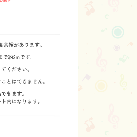
度余裕があります。
まで約2mです。
してください。
すことはできません。
備できます。
ート内
になります。