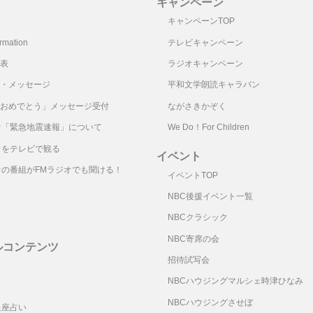
キャンペーン
キャンペーンTOP
mation
テレビキャンペーン
表
ラジオキャンペーン
・メッセージ
平和文学朗読キャラバン
おめでとう」メッセージ受付
ながさきかぞく
オ「緊急地震速報」について
We Do！For Children
オをテレビで観る
イベント
オの番組がFMラジオでも聞ける！
イベントTOP
NBC後援イベント一覧
NBCクラシック
NBC寄席の会
ルコンテンツ
招待試写会
リ
NBCハウジングマルシェ時津ひなみ
NBCハウジングさせぼ
星座占い