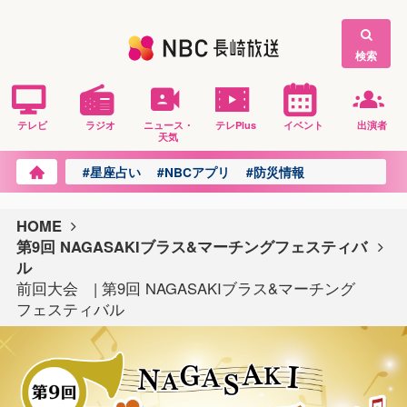
検索
テレビ
ラジオ
ニュース・
テレPlus
イベント
出演者
天気
#星座占い
#NBCアプリ
#防災情報
HOME
第9回 NAGASAKIブラス&マーチングフェスティバ
ル
前回大会 | 第9回 NAGASAKIブラス&マーチング
フェスティバル