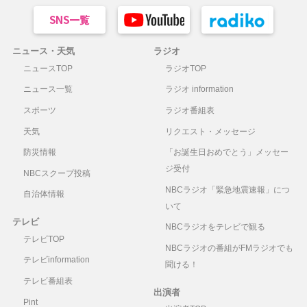
ニュース・天気
ラジオ
ニュースTOP
ラジオTOP
ニュース一覧
ラジオ information
スポーツ
ラジオ番組表
天気
リクエスト・メッセージ
防災情報
「お誕生日おめでとう」メッセー
ジ受付
NBCスクープ投稿
NBCラジオ「緊急地震速報」につ
自治体情報
いて
テレビ
NBCラジオをテレビで観る
テレビTOP
NBCラジオの番組がFMラジオでも
テレビinformation
聞ける！
テレビ番組表
出演者
Pint