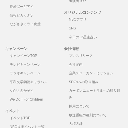
出演者TOP
長崎ばーどアイ
オリジナルコンテンツ
情報ピカッぷS
NBCアプリ
ながさきミライ食堂
SNS
今日の12星座占い
キャンペーン
会社情報
キャンペーンTOP
プレスリリース
テレビキャンペーン
会社案内
ラジオキャンペーン
企業スローガン・ミッション
平和文学朗読キャラバン
SDGsへの取り組み
ながさきかぞく
カーボンニュートラルへの取り組
み
We Do！For Children
採用について
イベント
放送番組の種別について
イベントTOP
人権方針
NBC後援イベント一覧