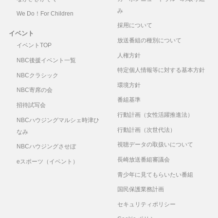
み
We Do！For Children
採用について
イベント
放送番組の種別について
イベントTOP
人権方針
NBC後援イベント一覧
特定個人情報等に対する基本方針
NBCクラシック
環境方針
NBC寄席の会
番組基準
招待試写会
行動計画（女性活躍推進法）
NBCハウジングマルシェ時津ひ
行動計画（次世代法）
なみ
視聴データの取扱いについて
NBCハウジングさせぼ
長崎放送番組審議会
eスポーツ（イベント）
青少年に見てもらいたい番組
国民保護業務計画
セキュリティポリシー