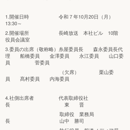
1.開催日時 令和７年10月20日（月）
13:30～
2.開催場所 長崎放送 本社ビル 10階
役員会議室
3.委員の出席（敬称略）糸屋委員長 森永委員長代
理 船橋委員 金澤委員 永江委員 山口委
員 菅委員
（欠席） 栗山委
員 髙村委員 内海委員
4.社側出席者 代表取締役社
長 東 晋
取締役 業務局
長 山中 勝司