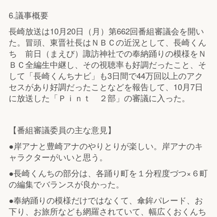
6.議事概要
長崎放送は10月20日（月）第662回番組審議会を開い
た。冒頭、東晋社長はＮＢＣの近況として、長崎くん
ち 前日（まえび）諏訪神社での奉納踊りの模様をＮ
ＢＣ全編生中継し、その視聴率も好調だったこと、そ
して「長崎くんちナビ」も3日間で44万回以上のアク
セスがあり好調だったことなどを報告して、10月7日
に放送した「Ｐｉｎｔ ２部」の審議に入った。
【番組審議委員の主な意見】
●岸アナと豊崎アナのやりとりが楽しい。岸アナのキ
ャラクターがいいと思う。
●長崎くんちの部分は、各踊り町を１分程度づつ×６町
の編集でバランスが良かった。
●奉納踊りの模様だけではなくて、傘鉾パレード、お
下り、お旅所なども網羅されていて、幅広くおくんち