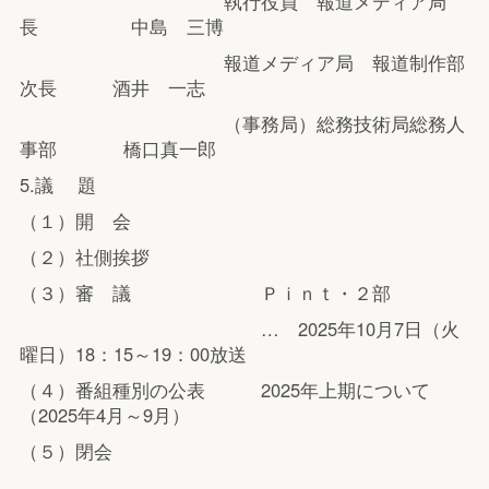
執行役員 報道メディア局
長 中島 三博
報道メディア局 報道制作部
次長 酒井 一志
（事務局）総務技術局総務人
事部 橋口真一郎
5.議 題
（１）開 会
（２）社側挨拶
（３）審 議 Ｐｉｎｔ・２部
… 2025年10月7日（火
曜日）18：15～19：00放送
（４）番組種別の公表 2025年上期について
（2025年4月～9月）
（５）閉会