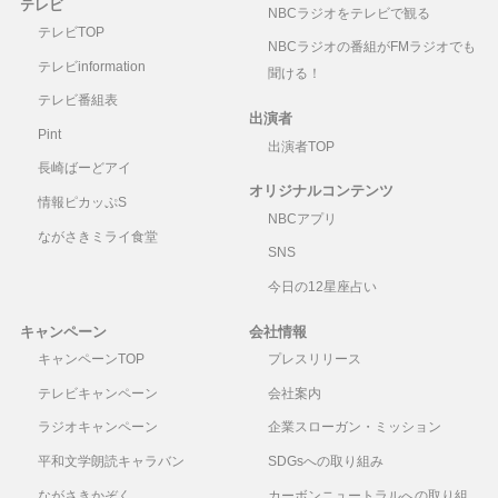
テレビ
NBCラジオをテレビで観る
テレビTOP
NBCラジオの番組がFMラジオでも
テレビinformation
聞ける！
テレビ番組表
出演者
Pint
出演者TOP
長崎ばーどアイ
オリジナルコンテンツ
情報ピカッぷS
NBCアプリ
ながさきミライ食堂
SNS
今日の12星座占い
キャンペーン
会社情報
キャンペーンTOP
プレスリリース
テレビキャンペーン
会社案内
ラジオキャンペーン
企業スローガン・ミッション
平和文学朗読キャラバン
SDGsへの取り組み
ながさきかぞく
カーボンニュートラルへの取り組