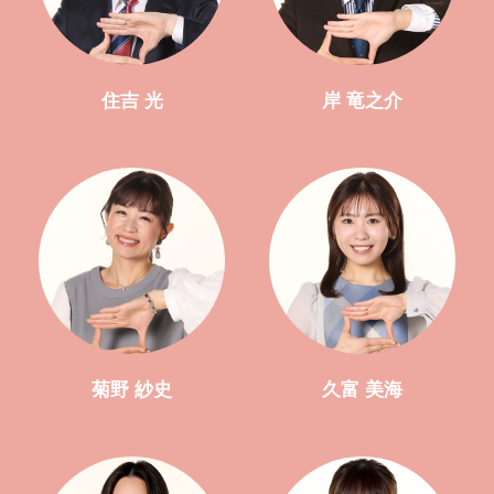
住吉 光
岸 竜之介
菊野 紗史
久富 美海