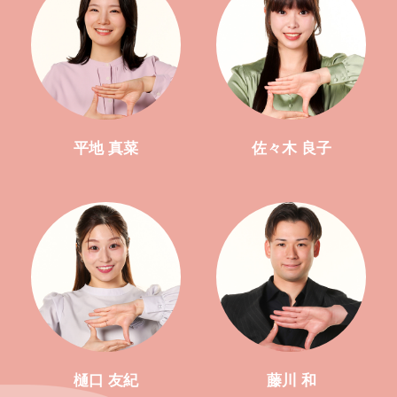
平地 真菜
佐々木 良子
樋口 友紀
藤川 和