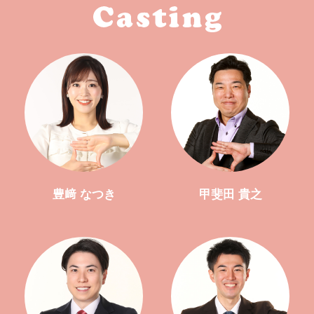
豊﨑 なつき
甲斐田 貴之