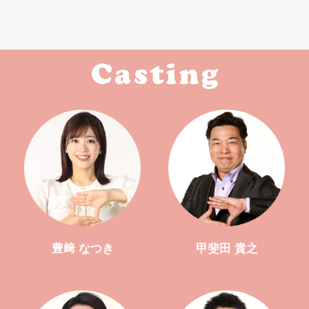
豊﨑 なつき
甲斐田 貴之