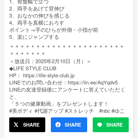
1、骨盤幅で立つ
2、両手をあげて背伸び
3、おなかの伸びを感じる
4、両手を真横におろす
ポイント→手のひらが外側・小指が前
5、楽にジャンプする
＊＊＊＊＊＊＊＊＊＊＊＊＊＊＊＊＊＊＊＊＊＊
＊＊＊＊＊＊＊
＜放送日：2025年2月10日（月）＞
◆LIFE STYLE CLUB
HP： https://life-style-club.jp
LINEでのお問い合わせ：https://lin.ee/AqYqdv5
LINEの友達登録後にアンケートに答えていただく
と、
「５つの健康動画」をプレゼントします！
#美ボディ #代謝アップ #ストレッチ #nbc #ゆこ
SHARE
SHARE
SHARE