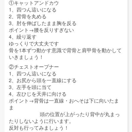
①キャットアンドカウ
1、四つん這いになる
2、背骨を丸める
3、肘を伸ばしたまま胸を反る
ポイント→腰を反りすぎない
4、繰り返す
ゆっくりで大丈夫です
骨を1本ずつ動かす意識で背骨と肩甲骨を動かして
いきましょう！
②チェストオープナー
1、四つん這いになる
2、お尻から頭を一直線にする
3、左手を頭に当て
4、左ひじを天井に向ける
ポイント→背骨は一直線・おへそは下に向いたま
ま
頭の位置が上がったり背中が丸まっ
たりしないように行います。
反対も行ってみましょう！