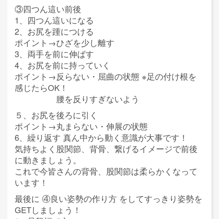
③四つん這い前後
1、四つん這いになる
2、お尻を踵につける
ポイント→ひざを少し離す
3、両手を前に伸ばす
4、お尻を前に持っていく
ポイント→反らない・屈曲の状態 ※足の付け根を
感じたらOK！
腰を反りすぎないよう
５、お尻を後ろに引く
ポイント→丸まらない・伸展の状態
6、繰り返す 真ん中から動く意識が大事です！
気持ちよく股関節、背骨、繋げるイメージで前後
に動きましょう。
これで今皆さんの背骨、股関節は柔らかくなって
います！
最後に ④良い姿勢の作り方 をしてすっきり姿勢を
GETしましょう！