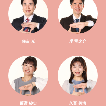
住吉 光
岸 竜之介
菊野 紗史
久富 美海