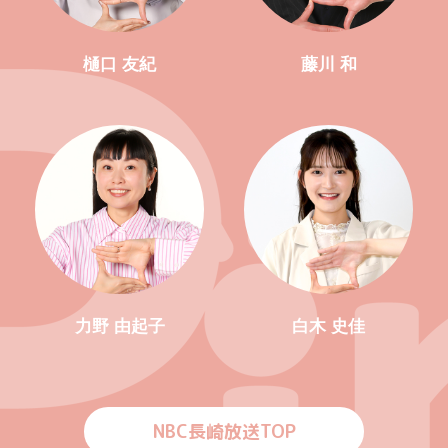
樋口 友紀
藤川 和
力野 由起子
白木 史佳
NBC長崎放送TOP