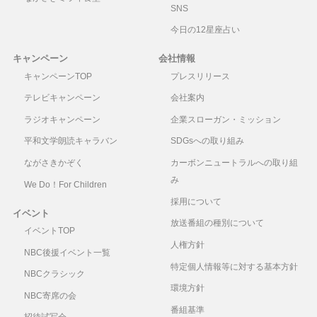
SNS
今日の12星座占い
キャンペーン
会社情報
キャンペーンTOP
プレスリリース
テレビキャンペーン
会社案内
ラジオキャンペーン
企業スローガン・ミッション
平和文学朗読キャラバン
SDGsへの取り組み
ながさきかぞく
カーボンニュートラルへの取り組
み
We Do！For Children
採用について
イベント
放送番組の種別について
イベントTOP
人権方針
NBC後援イベント一覧
特定個人情報等に対する基本方針
NBCクラシック
環境方針
NBC寄席の会
番組基準