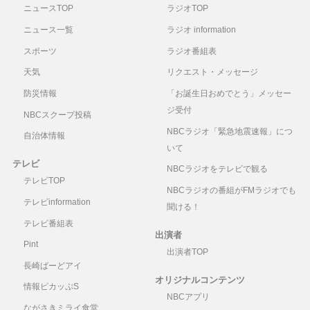
ニュースTOP
ラジオTOP
ニュース一覧
ラジオ information
スポーツ
ラジオ番組表
天気
リクエスト・メッセージ
防災情報
「お誕生日おめでとう」メッセー
ジ受付
NBCスクープ投稿
NBCラジオ「緊急地震速報」につ
自治体情報
いて
テレビ
NBCラジオをテレビで観る
テレビTOP
NBCラジオの番組がFMラジオでも
テレビinformation
聞ける！
テレビ番組表
出演者
Pint
出演者TOP
長崎ばーどアイ
オリジナルコンテンツ
情報ピカッぷS
NBCアプリ
ながさきミライ食堂