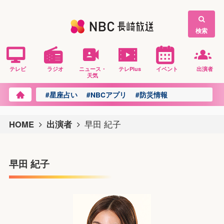
検索
テレビ
ラジオ
ニュース・
テレPlus
イベント
出演者
天気
#星座占い
#NBCアプリ
#防災情報
HOME
出演者
早田 紀子
早田 紀子