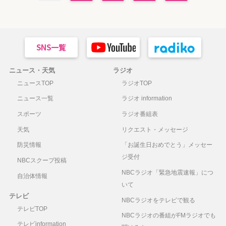
ニュース・天気
ラジオ
ニュースTOP
ラジオTOP
ニュース一覧
ラジオ information
スポーツ
ラジオ番組表
天気
リクエスト・メッセージ
防災情報
「お誕生日おめでとう」メッセー
ジ受付
NBCスクープ投稿
NBCラジオ「緊急地震速報」につ
自治体情報
いて
テレビ
NBCラジオをテレビで観る
テレビTOP
NBCラジオの番組がFMラジオでも
テレビinformation