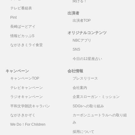
聞ける！
テレビ番組表
出演者
Pint
出演者TOP
長崎ばーどアイ
オリジナルコンテンツ
情報ピカッぷS
NBCアプリ
ながさきミライ食堂
SNS
今日の12星座占い
キャンペーン
会社情報
キャンペーンTOP
プレスリリース
テレビキャンペーン
会社案内
ラジオキャンペーン
企業スローガン・ミッション
平和文学朗読キャラバン
SDGsへの取り組み
ながさきかぞく
カーボンニュートラルへの取り組
み
We Do！For Children
採用について