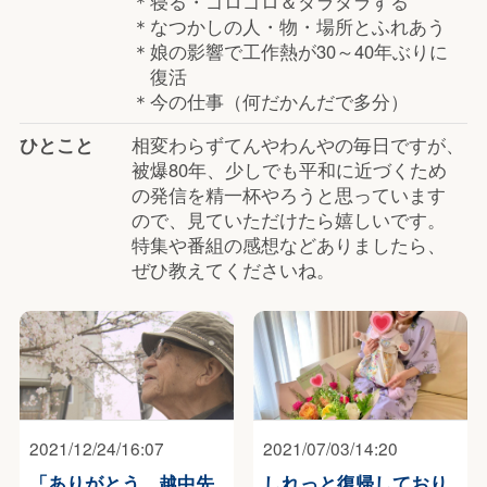
＊寝る・ゴロゴロ＆ダラダラする
＊なつかしの人・物・場所とふれあう
＊娘の影響で工作熱が30～40年ぶりに
復活
＊今の仕事（何だかんだで多分）
ひとこと
相変わらずてんやわんやの毎日ですが、
被爆80年、少しでも平和に近づくため
の発信を精一杯やろうと
思っています
ので、見ていただけたら嬉しいです。
特集や番組の感想などありましたら、
ぜひ教えてくださいね。
2021/12/24/16:07
2021/07/03/14:20
「ありがとう、越中先
しれっと復帰しており