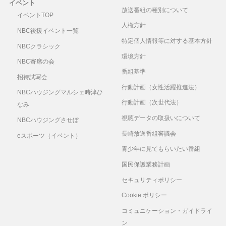
イベント
放送番組の種別について
イベントTOP
人権方針
NBC後援イベント一覧
特定個人情報等に対する基本方針
NBCクラシック
環境方針
NBC寄席の会
番組基準
招待試写会
行動計画（女性活躍推進法）
NBCハウジングマルシェ時津ひ
行動計画（次世代法）
なみ
視聴データの取扱いについて
NBCハウジングさせぼ
長崎放送番組審議会
eスポーツ（イベント）
青少年に見てもらいたい番組
国民保護業務計画
セキュリティポリシー
Cookie ポリシー
コミュニケーション・ガイドライ
ン