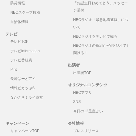
防災情報
「お誕生日おめでとう」メッセー
ジ受付
NBCスクープ投稿
NBCラジオ「緊急地震速報」につ
自治体情報
いて
テレビ
NBCラジオをテレビで観る
テレビTOP
NBCラジオの番組がFMラジオでも
テレビinformation
聞ける！
テレビ番組表
出演者
Pint
出演者TOP
長崎ばーどアイ
オリジナルコンテンツ
情報ピカッぷS
NBCアプリ
ながさきミライ食堂
SNS
今日の12星座占い
キャンペーン
会社情報
キャンペーンTOP
プレスリリース