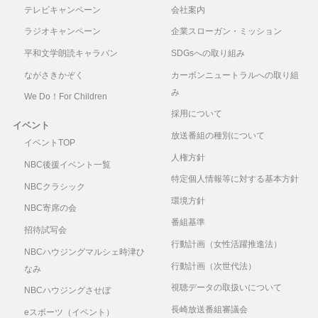
テレビキャンペーン
会社案内
ラジオキャンペーン
企業スローガン・ミッション
平和文学朗読キャラバン
SDGsへの取り組み
ながさきかぞく
カーボンニュートラルへの取り組
み
We Do！For Children
採用について
イベント
放送番組の種別について
イベントTOP
人権方針
NBC後援イベント一覧
特定個人情報等に対する基本方針
NBCクラシック
環境方針
NBC寄席の会
番組基準
招待試写会
行動計画（女性活躍推進法）
NBCハウジングマルシェ時津ひ
行動計画（次世代法）
なみ
視聴データの取扱いについて
NBCハウジングさせぼ
長崎放送番組審議会
eスポーツ（イベント）