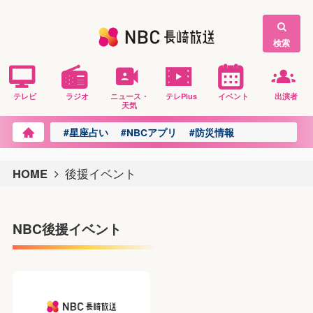
検索
テレビ
ラジオ
ニュース・
テレPlus
イベント
出演者
天気
#星座占い
#NBCアプリ
#防災情報
HOME
後援イベント
NBC後援イベント