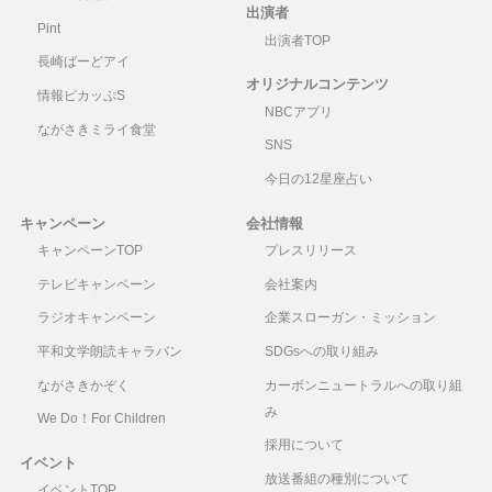
出演者
Pint
出演者TOP
長崎ばーどアイ
オリジナルコンテンツ
情報ピカッぷS
NBCアプリ
ながさきミライ食堂
SNS
今日の12星座占い
キャンペーン
会社情報
キャンペーンTOP
プレスリリース
テレビキャンペーン
会社案内
ラジオキャンペーン
企業スローガン・ミッション
平和文学朗読キャラバン
SDGsへの取り組み
ながさきかぞく
カーボンニュートラルへの取り組
み
We Do！For Children
採用について
イベント
放送番組の種別について
イベントTOP