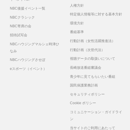
人権方針
NBC後援イベント一覧
特定個人情報等に対する基本方針
NBCクラシック
環境方針
NBC寄席の会
番組基準
招待試写会
行動計画（女性活躍推進法）
NBCハウジングマルシェ時津ひ
行動計画（次世代法）
なみ
視聴データの取扱いについて
NBCハウジングさせぼ
長崎放送番組審議会
eスポーツ（イベント）
青少年に見てもらいたい番組
国民保護業務計画
セキュリティポリシー
Cookie ポリシー
コミュニケーション・ガイドライ
ン
当サイトのご利用にあたって