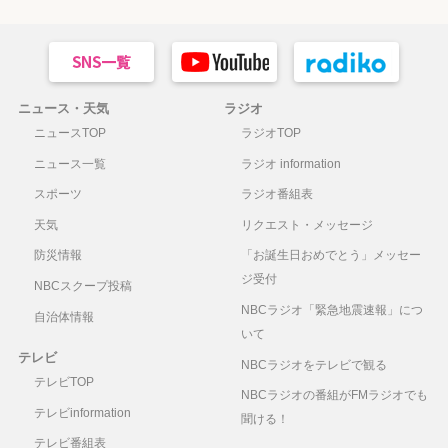
ニュース・天気
ラジオ
ニュースTOP
ラジオTOP
ニュース一覧
ラジオ information
スポーツ
ラジオ番組表
天気
リクエスト・メッセージ
防災情報
「お誕生日おめでとう」メッセー
ジ受付
NBCスクープ投稿
NBCラジオ「緊急地震速報」につ
自治体情報
いて
テレビ
NBCラジオをテレビで観る
テレビTOP
NBCラジオの番組がFMラジオでも
テレビinformation
聞ける！
テレビ番組表