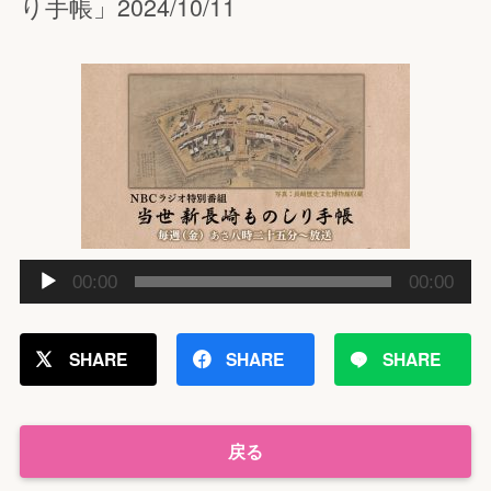
り手帳」2024/10/11
音
00:00
00:00
声
プ
レ
SHARE
SHARE
SHARE
ー
ヤ
ー
戻る