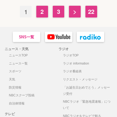
1
2
3
>
22
ニュース・天気
ラジオ
ニュースTOP
ラジオTOP
ニュース一覧
ラジオ information
スポーツ
ラジオ番組表
天気
リクエスト・メッセージ
防災情報
「お誕生日おめでとう」メッセー
ジ受付
NBCスクープ投稿
NBCラジオ「緊急地震速報」につ
自治体情報
いて
テレビ
NBCラジオをテレビで観る