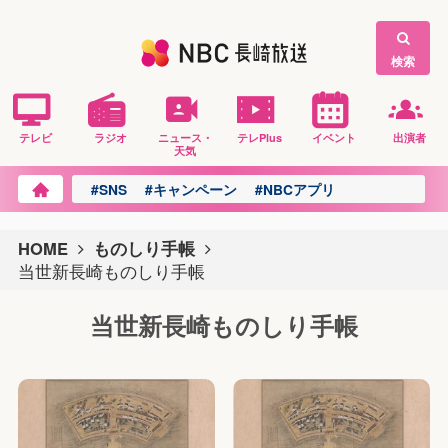
検索
テレビ
ラジオ
ニュース・
テレPlus
イベント
出演者
天気
#SNS
#キャンペーン
#NBCアプリ
HOME
ものしり手帳
当世新長崎ものしり手帳
当世新長崎ものしり手帳