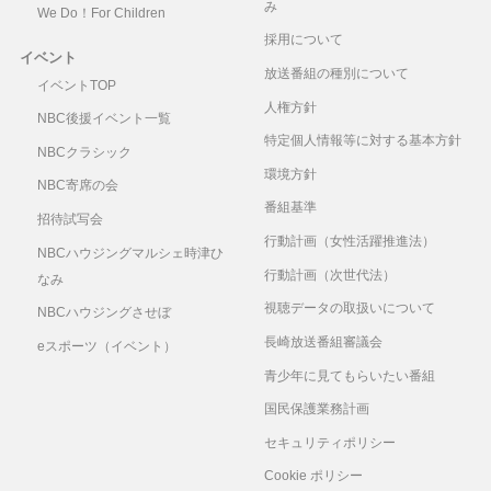
み
We Do！For Children
採用について
イベント
放送番組の種別について
イベントTOP
人権方針
NBC後援イベント一覧
特定個人情報等に対する基本方針
NBCクラシック
環境方針
NBC寄席の会
番組基準
招待試写会
行動計画（女性活躍推進法）
NBCハウジングマルシェ時津ひ
行動計画（次世代法）
なみ
視聴データの取扱いについて
NBCハウジングさせぼ
長崎放送番組審議会
eスポーツ（イベント）
青少年に見てもらいたい番組
国民保護業務計画
セキュリティポリシー
Cookie ポリシー