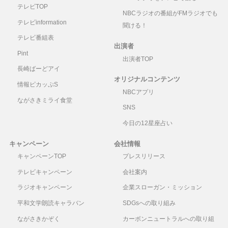
テレビTOP
NBCラジオの番組がFMラジオでも
テレビinformation
聞ける！
テレビ番組表
出演者
Pint
出演者TOP
長崎ばーどアイ
オリジナルコンテンツ
情報ピカッぷS
NBCアプリ
ながさきミライ食堂
SNS
今日の12星座占い
キャンペーン
会社情報
キャンペーンTOP
プレスリリース
テレビキャンペーン
会社案内
ラジオキャンペーン
企業スローガン・ミッション
平和文学朗読キャラバン
SDGsへの取り組み
ながさきかぞく
カーボンニュートラルへの取り組