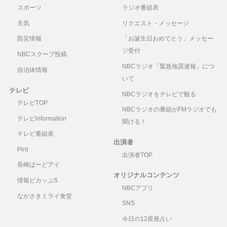
スポーツ
ラジオ番組表
天気
リクエスト・メッセージ
防災情報
「お誕生日おめでとう」メッセー
ジ受付
NBCスクープ投稿
NBCラジオ「緊急地震速報」につ
自治体情報
いて
テレビ
NBCラジオをテレビで観る
テレビTOP
NBCラジオの番組がFMラジオでも
テレビinformation
聞ける！
テレビ番組表
出演者
Pint
出演者TOP
長崎ばーどアイ
オリジナルコンテンツ
情報ピカッぷS
NBCアプリ
ながさきミライ食堂
SNS
今日の12星座占い