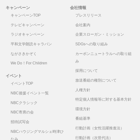
キャンペーン
会社情報
キャンペーンTOP
プレスリリース
テレビキャンペーン
会社案内
ラジオキャンペーン
企業スローガン・ミッション
平和文学朗読キャラバン
SDGsへの取り組み
ながさきかぞく
カーボンニュートラルへの取り組
み
We Do！For Children
採用について
イベント
放送番組の種別について
イベントTOP
人権方針
NBC後援イベント一覧
特定個人情報等に対する基本方針
NBCクラシック
環境方針
NBC寄席の会
番組基準
招待試写会
行動計画（女性活躍推進法）
NBCハウジングマルシェ時津ひ
行動計画（次世代法）
なみ