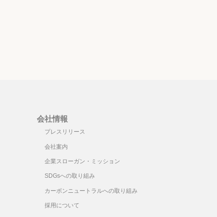
ー
ム
調
節
に
は
上
下
矢
印
会社情報
キ
プレスリリース
ー
会社案内
を
企業スローガン・ミッション
使
っ
SDGsへの取り組み
て
カーボンニュートラルへの取り組み
く
採用について
だ