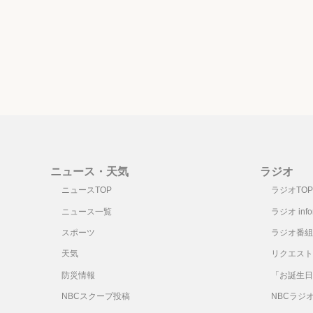
レ
ー
ヤ
ー
ニュース・天気
ラジオ
ニュースTOP
ラジオTOP
ニュース一覧
ラジオ infor
スポーツ
ラジオ番組
天気
リクエスト
防災情報
「お誕生日
NBCスクープ投稿
NBCラジ