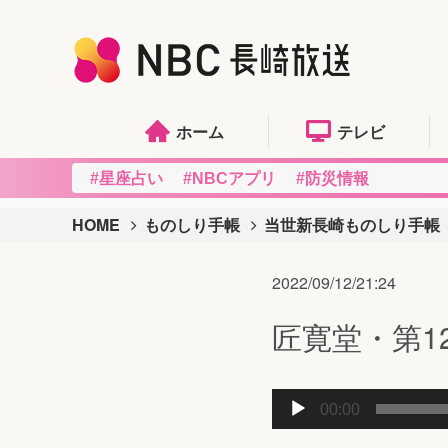
ホーム
テレビ
#星座占い
#NBCアプリ
#防災情報
HOME
ものしり手帳
当世新長崎ものしり手帳
2022/09/12/21:24
匠寛堂・第12
音
00:00
声
プ