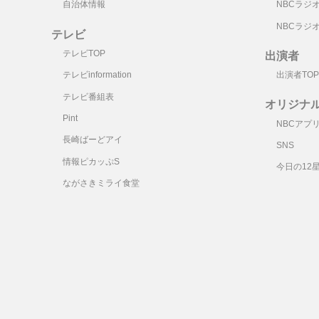
自治体情報
NBCラジ
NBCラジ
テレビ
テレビTOP
出演者
テレビinformation
出演者TOP
テレビ番組表
オリジナ
Pint
NBCアプ
長崎ばーどアイ
SNS
情報ピカッぷS
今日の12
ながさきミライ食堂