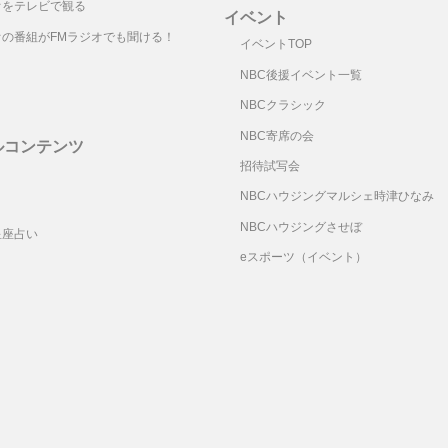
オをテレビで観る
イベント
オの番組がFMラジオでも聞ける！
イベントTOP
NBC後援イベント一覧
NBCクラシック
NBC寄席の会
ルコンテンツ
招待試写会
リ
NBCハウジングマルシェ時津ひなみ
NBCハウジングさせぼ
星座占い
eスポーツ（イベント）