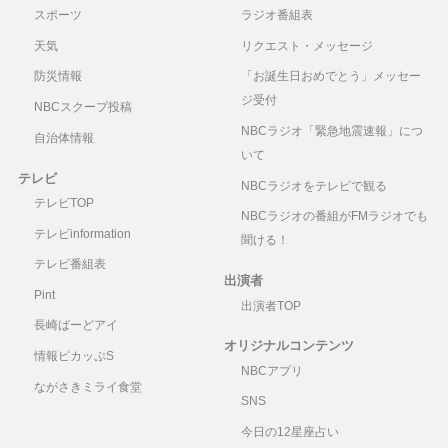
スポーツ
ラジオ番組表
天気
リクエスト・メッセージ
防災情報
「お誕生日おめでとう」メッセー
ジ受付
NBCスクープ投稿
NBCラジオ「緊急地震速報」につ
自治体情報
いて
テレビ
NBCラジオをテレビで観る
テレビTOP
NBCラジオの番組がFMラジオでも
テレビinformation
聞ける！
テレビ番組表
出演者
Pint
出演者TOP
長崎ばーどアイ
オリジナルコンテンツ
情報ピカッぷS
NBCアプリ
ながさきミライ食堂
SNS
今日の12星座占い