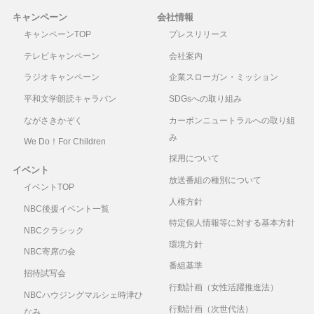
キャンペーン
会社情報
キャンペーンTOP
プレスリリース
テレビキャンペーン
会社案内
ラジオキャンペーン
企業スローガン・ミッション
平和文学朗読キャラバン
SDGsへの取り組み
ながさきかぞく
カーボンニュートラルへの取り組
み
We Do！For Children
採用について
イベント
放送番組の種別について
イベントTOP
人権方針
NBC後援イベント一覧
特定個人情報等に対する基本方針
NBCクラシック
環境方針
NBC寄席の会
番組基準
招待試写会
行動計画（女性活躍推進法）
NBCハウジングマルシェ時津ひ
行動計画（次世代法）
なみ