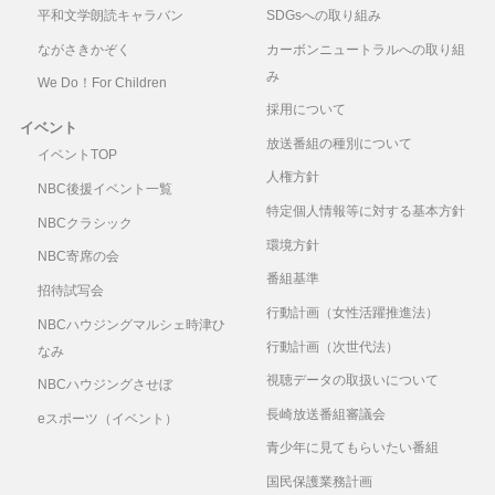
平和文学朗読キャラバン
SDGsへの取り組み
ながさきかぞく
カーボンニュートラルへの取り組
み
We Do！For Children
採用について
イベント
放送番組の種別について
イベントTOP
人権方針
NBC後援イベント一覧
特定個人情報等に対する基本方針
NBCクラシック
環境方針
NBC寄席の会
番組基準
招待試写会
行動計画（女性活躍推進法）
NBCハウジングマルシェ時津ひ
行動計画（次世代法）
なみ
視聴データの取扱いについて
NBCハウジングさせぼ
長崎放送番組審議会
eスポーツ（イベント）
青少年に見てもらいたい番組
国民保護業務計画