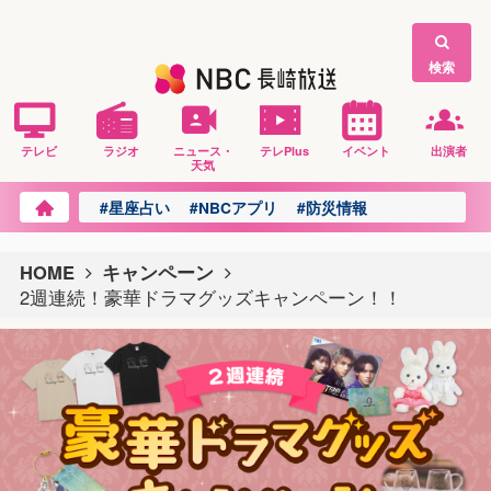
検索
テレビ
ラジオ
ニュース・
テレPlus
イベント
出演者
天気
#星座占い
#NBCアプリ
#防災情報
HOME
キャンペーン
2週連続！豪華ドラマグッズキャンペーン！！