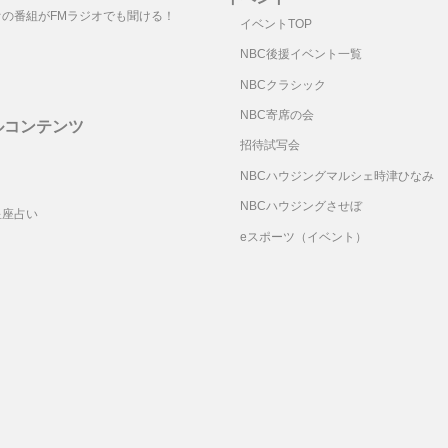
オの番組がFMラジオでも聞ける！
イベントTOP
NBC後援イベント一覧
NBCクラシック
NBC寄席の会
ルコンテンツ
招待試写会
リ
NBCハウジングマルシェ時津ひなみ
NBCハウジングさせぼ
星座占い
eスポーツ（イベント）