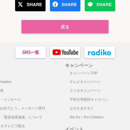
SHARE
SHARE
SHARE
戻る
キャンペーン
キャンペーンTOP
mation
テレビキャンペーン
表
ラジオキャンペーン
・メッセージ
平和文学朗読キャラバン
おめでとう」メッセージ受付
ながさきかぞく
オ「緊急地震速報」について
We Do！For Children
オをテレビで観る
イベント