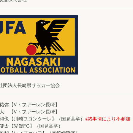
社団法人長崎県サッカー協会
 祐弥【V・ファーレン長崎】
 大 【V・ファーレン長崎】
 和也【川崎フロンターレ】（国見高卒）
※諸事情により不参加
 健太【愛媛FC】（国見高卒）
 雅和【レノファ山口】（長崎総附卒）