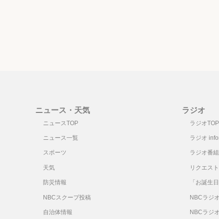
ニュース・天気
ラジオ
ニュースTOP
ラジオTOP
ニュース一覧
ラジオ infor
スポーツ
ラジオ番組
天気
リクエスト
防災情報
「お誕生日
NBCスクープ投稿
NBCラジ
自治体情報
NBCラジ