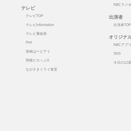
NBCラジ
テレビ
テレビTOP
出演者
テレビinformation
出演者TOP
テレビ番組表
オリジナ
Pint
NBCアプ
長崎ばーどアイ
SNS
情報ピカッぷS
今日の12
ながさきミライ食堂