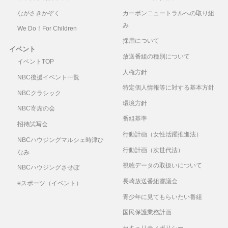
ながさきかぞく
カーボンニュートラルへの取り組
み
We Do！For Children
採用について
イベント
放送番組の種別について
イベントTOP
人権方針
NBC後援イベント一覧
特定個人情報等に対する基本方針
NBCクラシック
環境方針
NBC寄席の会
番組基準
招待試写会
行動計画（女性活躍推進法）
NBCハウジングマルシェ時津ひ
行動計画（次世代法）
なみ
視聴データの取扱いについて
NBCハウジングさせぼ
長崎放送番組審議会
eスポーツ（イベント）
青少年に見てもらいたい番組
国民保護業務計画
セキュリティポリシー