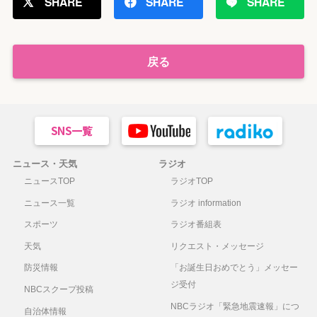
SHARE
SHARE
SHARE
戻る
ニュース・天気
ラジオ
ニュースTOP
ラジオTOP
ニュース一覧
ラジオ information
スポーツ
ラジオ番組表
天気
リクエスト・メッセージ
防災情報
「お誕生日おめでとう」メッセー
ジ受付
NBCスクープ投稿
NBCラジオ「緊急地震速報」につ
自治体情報