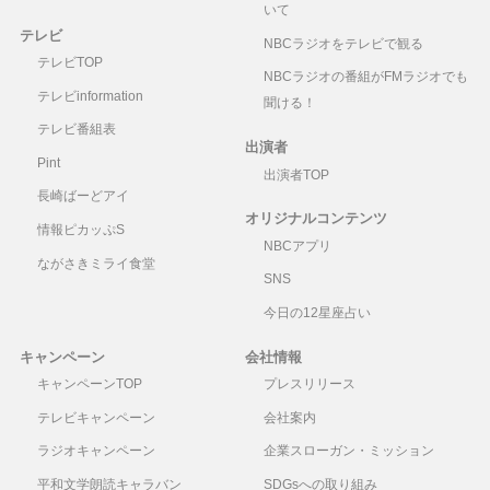
いて
テレビ
NBCラジオをテレビで観る
テレビTOP
NBCラジオの番組がFMラジオでも
テレビinformation
聞ける！
テレビ番組表
出演者
Pint
出演者TOP
長崎ばーどアイ
オリジナルコンテンツ
情報ピカッぷS
NBCアプリ
ながさきミライ食堂
SNS
今日の12星座占い
キャンペーン
会社情報
キャンペーンTOP
プレスリリース
テレビキャンペーン
会社案内
ラジオキャンペーン
企業スローガン・ミッション
平和文学朗読キャラバン
SDGsへの取り組み