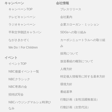
キャンペーン
会社情報
キャンペーンTOP
プレスリリース
テレビキャンペーン
会社案内
ラジオキャンペーン
企業スローガン・ミッション
平和文学朗読キャラバン
SDGsへの取り組み
ながさきかぞく
カーボンニュートラルへの取り組
み
We Do！For Children
採用について
イベント
放送番組の種別について
イベントTOP
人権方針
NBC後援イベント一覧
特定個人情報等に対する基本方針
NBCクラシック
環境方針
NBC寄席の会
番組基準
招待試写会
行動計画（女性活躍推進法）
NBCハウジングマルシェ時津ひ
行動計画（次世代法）
なみ