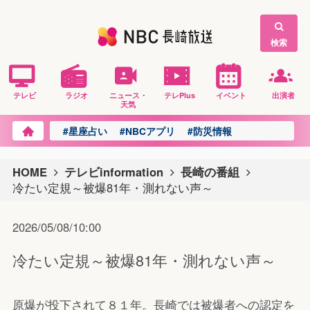
検索
テレビ
ラジオ
ニュース・
テレPlus
イベント
出演者
天気
#星座占い
#NBCアプリ
#防災情報
HOME
テレビinformation
長崎の番組
冷たい定規～被爆81年・測れない声～
2026/05/08/10:00
冷たい定規～被爆81年・測れない声～
原爆が投下されて８１年。長崎では被爆者への認定を