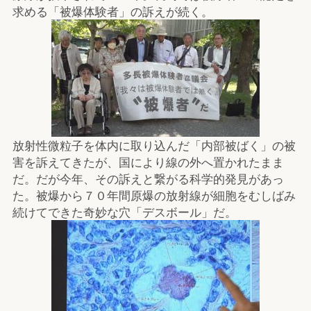
求める「被爆体験者」の訴えが続く。
放射性微粒子を体内に取り込んだ「内部被ばく」の被
害を訴えてきたが、国により線の外へ置かれたまま
だ。だが今年、その訴えと繋がる科学的発見があっ
た。被爆から７０年間原爆の放射線が細胞をむしばみ
続けてできた奇妙な穴「デスボール」だ。