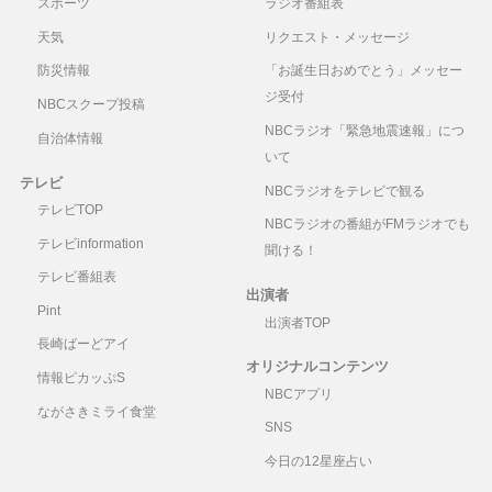
スポーツ
ラジオ番組表
天気
リクエスト・メッセージ
防災情報
「お誕生日おめでとう」メッセー
ジ受付
NBCスクープ投稿
NBCラジオ「緊急地震速報」につ
自治体情報
いて
テレビ
NBCラジオをテレビで観る
テレビTOP
NBCラジオの番組がFMラジオでも
テレビinformation
聞ける！
テレビ番組表
出演者
Pint
出演者TOP
長崎ばーどアイ
オリジナルコンテンツ
情報ピカッぷS
NBCアプリ
ながさきミライ食堂
SNS
今日の12星座占い