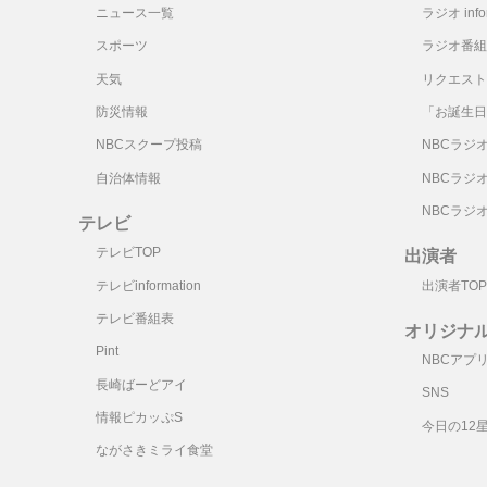
ニュース一覧
ラジオ infor
スポーツ
ラジオ番組
天気
リクエスト
防災情報
「お誕生日
NBCスクープ投稿
NBCラジ
自治体情報
NBCラジ
NBCラジ
テレビ
テレビTOP
出演者
テレビinformation
出演者TOP
テレビ番組表
オリジナ
Pint
NBCアプ
長崎ばーどアイ
SNS
情報ピカッぷS
今日の12
ながさきミライ食堂