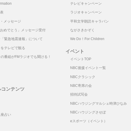
mation
テレビキャンペーン
表
ラジオキャンペーン
・メッセージ
平和文学朗読キャラバン
おめでとう」メッセージ受付
ながさきかぞく
オ「緊急地震速報」について
We Do！For Children
オをテレビで観る
イベント
オの番組がFMラジオでも聞ける！
イベントTOP
NBC後援イベント一覧
NBCクラシック
NBC寄席の会
ルコンテンツ
招待試写会
リ
NBCハウジングマルシェ時津ひなみ
NBCハウジングさせぼ
星座占い
eスポーツ（イベント）