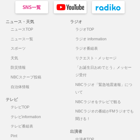
ニュース・天気
ラジオ
ニュースTOP
ラジオTOP
ニュース一覧
ラジオ information
スポーツ
ラジオ番組表
天気
リクエスト・メッセージ
防災情報
「お誕生日おめでとう」メッセー
ジ受付
NBCスクープ投稿
NBCラジオ「緊急地震速報」につ
自治体情報
いて
テレビ
NBCラジオをテレビで観る
テレビTOP
NBCラジオの番組がFMラジオでも
テレビinformation
聞ける！
テレビ番組表
出演者
Pint
出演者TOP