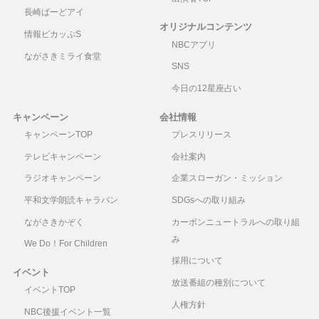
長崎ばーどアイ
オリジナルコンテンツ
情報ピカッぷS
NBCアプリ
ながさきミライ食堂
SNS
今日の12星座占い
キャンペーン
会社情報
キャンペーンTOP
プレスリリース
テレビキャンペーン
会社案内
ラジオキャンペーン
企業スローガン・ミッション
平和文学朗読キャラバン
SDGsへの取り組み
ながさきかぞく
カーボンニュートラルへの取り組
み
We Do！For Children
採用について
イベント
放送番組の種別について
イベントTOP
人権方針
NBC後援イベント一覧