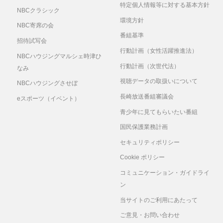
特定個人情報等に対する基本方針
NBCクラシック
環境方針
NBC寄席の会
番組基準
招待試写会
行動計画（女性活躍推進法）
NBCハウジングマルシェ時津ひ
行動計画（次世代法）
なみ
視聴データの取扱いについて
NBCハウジングさせぼ
長崎放送番組審議会
eスポーツ（イベント）
青少年に見てもらいたい番組
国民保護業務計画
セキュリティポリシー
Cookie ポリシー
コミュニケーション・ガイドライ
ン
当サイトのご利用にあたって
ご意見・お問い合わせ