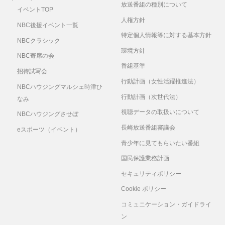
放送番組の種別について
イベントTOP
人権方針
NBC後援イベント一覧
特定個人情報等に対する基本方針
NBCクラシック
環境方針
NBC寄席の会
番組基準
招待試写会
行動計画（女性活躍推進法）
NBCハウジングマルシェ時津ひ
行動計画（次世代法）
なみ
視聴データの取扱いについて
NBCハウジングさせぼ
長崎放送番組審議会
eスポーツ（イベント）
青少年に見てもらいたい番組
国民保護業務計画
セキュリティポリシー
Cookie ポリシー
コミュニケーション・ガイドライ
ン