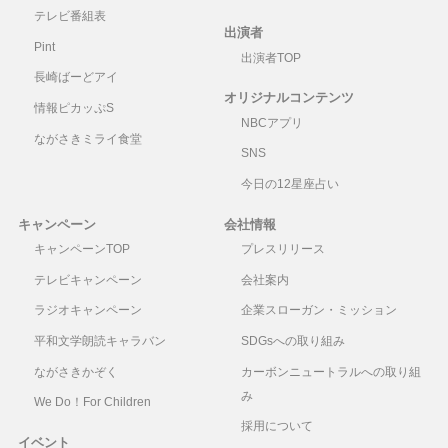
テレビ番組表
出演者
Pint
出演者TOP
長崎ばーどアイ
オリジナルコンテンツ
情報ピカッぷS
NBCアプリ
ながさきミライ食堂
SNS
今日の12星座占い
キャンペーン
会社情報
キャンペーンTOP
プレスリリース
テレビキャンペーン
会社案内
ラジオキャンペーン
企業スローガン・ミッション
平和文学朗読キャラバン
SDGsへの取り組み
ながさきかぞく
カーボンニュートラルへの取り組
み
We Do！For Children
採用について
イベント