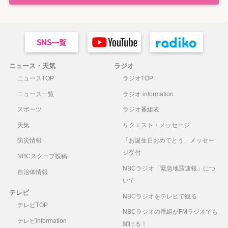
ニュース・天気
ラジオ
ニュースTOP
ラジオTOP
ニュース一覧
ラジオ information
スポーツ
ラジオ番組表
天気
リクエスト・メッセージ
防災情報
「お誕生日おめでとう」メッセー
ジ受付
NBCスクープ投稿
NBCラジオ「緊急地震速報」につ
自治体情報
いて
テレビ
NBCラジオをテレビで観る
テレビTOP
NBCラジオの番組がFMラジオでも
テレビinformation
聞ける！