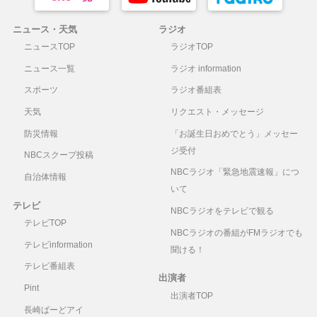
ニュース・天気
ラジオ
ニュースTOP
ラジオTOP
ニュース一覧
ラジオ information
スポーツ
ラジオ番組表
天気
リクエスト・メッセージ
防災情報
「お誕生日おめでとう」メッセー
ジ受付
NBCスクープ投稿
NBCラジオ「緊急地震速報」につ
自治体情報
いて
テレビ
NBCラジオをテレビで観る
テレビTOP
NBCラジオの番組がFMラジオでも
テレビinformation
聞ける！
テレビ番組表
出演者
Pint
出演者TOP
長崎ばーどアイ