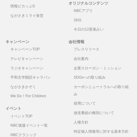
オリジナルコンテンツ
情報ピカッぷS
NBCアプリ
ながさきミライ食堂
SNS
今日の12星座占い
キャンペーン
会社情報
キャンペーンTOP
プレスリリース
テレビキャンペーン
会社案内
ラジオキャンペーン
企業スローガン・ミッション
平和文学朗読キャラバン
SDGsへの取り組み
ながさきかぞく
カーボンニュートラルへの取り組
み
We Do！For Children
採用について
イベント
放送番組の種別について
イベントTOP
人権方針
NBC後援イベント一覧
特定個人情報等に対する基本方針
NBCクラシック