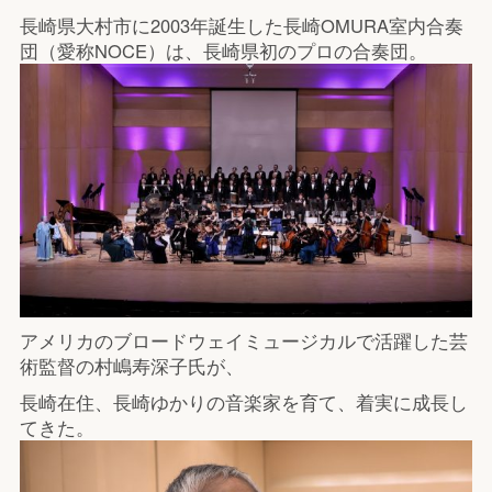
長崎県大村市に2003年誕生した長崎OMURA室内合奏
団（愛称NOCE）は、長崎県初のプロの合奏団。
アメリカのブロードウェイミュージカルで活躍した芸
術監督の村嶋寿深子氏が、
長崎在住、長崎ゆかりの音楽家を育て、着実に成長し
てきた。