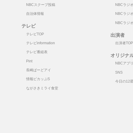
NBCスクープ投稿
NBCラジ
自治体情報
NBCラジ
NBCラジ
テレビ
テレビTOP
出演者
テレビinformation
出演者TOP
テレビ番組表
オリジナ
Pint
NBCアプ
長崎ばーどアイ
SNS
情報ピカッぷS
今日の12
ながさきミライ食堂