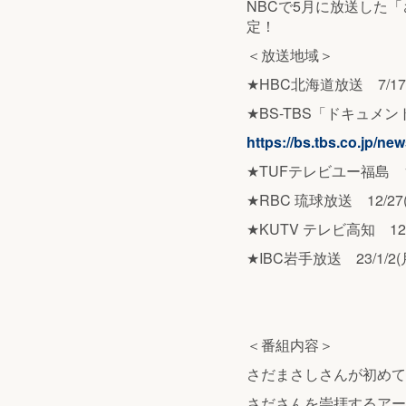
NBCで5月に放送した
定！
＜放送地域＞
★HBC北海道放送 7/17(日
★BS-TBS「ドキュメントJ
https://bs.tbs.co.jp/ne
★TUFテレビユー福島 12/2
★RBC 琉球放送 12/27(
★KUTV テレビ高知 12/3
★IBC岩手放送 23/1/2(月
＜番組内容＞
さだまさしさんが初めて
さださんを崇拝するアー