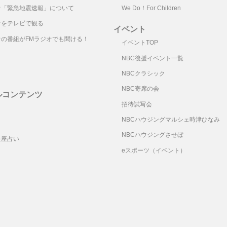
オ「緊急地震速報」について
We Do！For Children
オをテレビで観る
イベント
オの番組がFMラジオでも聞ける！
イベントTOP
NBC後援イベント一覧
NBCクラシック
NBC寄席の会
ルコンテンツ
招待試写会
リ
NBCハウジングマルシェ時津ひなみ
NBCハウジングさせぼ
星座占い
eスポーツ（イベント）